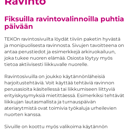
Ravinto
Fiksuilla ravintovalinnoilla puhtia
päivään
TEKOn ravintosivuilta löydät tiiviin paketin hyvästä
ja monipuolisesta ravinnosta. Sivujen tavoitteena on
antaa perustiedot ja esimerkkejä arkiruokailuun,
joka tukee nuoren elämää. Osiosta löytyy myös
tietoa aktiivisesti liikkuvalle nuorelle.
Ravintosivuilla on joukko käytännönläheisiä
harjoitustehtäviä. Voit käyttää tehtäviä ravinnon
perusasioita käsitellessä tai liikkumiseen liittyviä
erityiskysymyksiä mietittäessä. Esimerkiksi tehtävät
liikkujan lautasmallista ja turnauspäivän
ateriarytmistä ovat toimivia työkaluja urheilevien
nuorten kanssa.
Sivuille on koottu myös valikoima käytännön