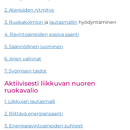
2. Aterioiden rytmitys
3. Ruokakolmion
ja
lautasmallin
hyödyntäminen
4. Ravintoaineiden sopiva saanti
5. Säännöllinen juominen
6. Arjen valinnat
7. Syömisen taidot
Aktiivisesti liikkuvan nuoren
ruokavalio
1.
Liikkujan lautasmalli
2. Riittävä energiansaanti
3. Energiaravintoaineiden suhteet