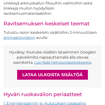
vinkkejä arkiruokailun fiksuihin valintoihin sekä
linkkejä muihin hyödyllisiin
ravitsemusmateriaaleihin.
Ravitsemuksen keskeiset teemat
Tutustu osion keskeisiin sisältöihin 2-minuuttisen
animaatiovideon
avulla:
Hyväksy Youtube-sisällön lataaminen Googlen
palvelimilta napsauttamalla alla olevaa
painiketta.
Lue lisää tietosuojaselosteesta
.
LATAA ULKOISTA SISÄLTÖÄ
Hyvän ruokavalion periaatteet
1. Energiansaannin ja -kulutuksen tasapaino