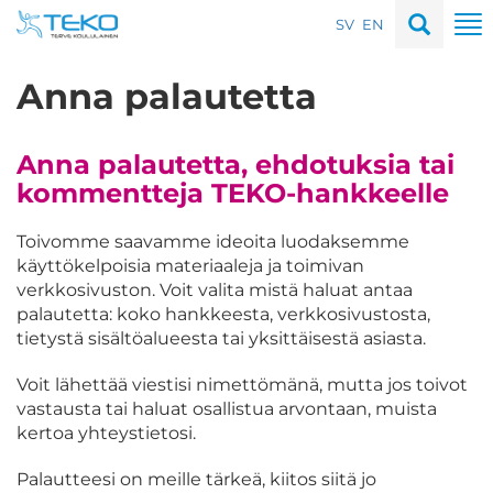
Hyppää
To
SV
EN
sisältöön
na
Anna palautetta
Anna palautetta, ehdotuksia tai
kommentteja TEKO-hankkeelle
Toivomme saavamme ideoita luodaksemme
käyttökelpoisia materiaaleja ja toimivan
verkkosivuston. Voit valita mistä haluat antaa
palautetta: koko hankkeesta, verkkosivustosta,
tietystä sisältöalueesta tai yksittäisestä asiasta.
Voit lähettää viestisi nimettömänä, mutta jos toivot
vastausta tai haluat osallistua arvontaan, muista
kertoa yhteystietosi.
Palautteesi on meille tärkeä, kiitos siitä jo