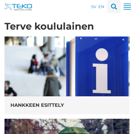
Hyppää
To
SV
EN
sisältöön
na
Terve koululainen
HANKKEEN ESITTELY