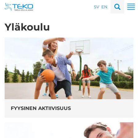
Hyppää
To
SV
EN
sisältöön
na
Yläkoulu
FYYSINEN AKTIIVISUUS