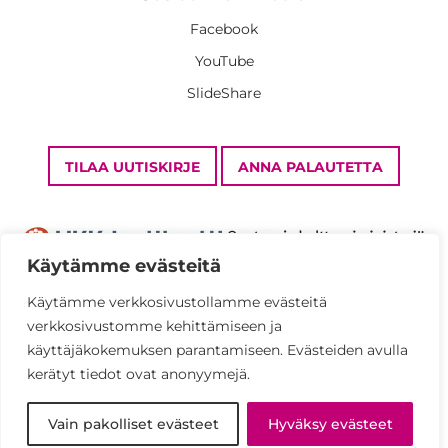
Facebook
YouTube
SlideShare
TILAA UUTISKIRJE
ANNA PALAUTETTA
Käytämme evästeitä
Käytämme verkkosivustollamme evästeitä
verkkosivustomme kehittämiseen ja
Tietosuojaseloste
käyttäjäkokemuksen parantamiseen. Evästeiden avulla
Saavutettavuusseloste
kerätyt tiedot ovat anonyymejä.
© UKK-instituutti 2026
Vain pakolliset evästeet
Hyväksy evästeet
Kaikki oikeudet pidätetään.