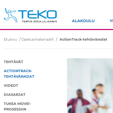
Hyppää
sisältöön
ALAKOULU
Y
/
/
Etusivu
Opetusmateriaalit
ActionTrack-tehtäväradat
TEHTÄVÄT
ACTIONTRACK-
TEHTÄVÄRADAT
VIDEOT
DIASARJAT
TUKEA MOVE!-
PROSESSIIN