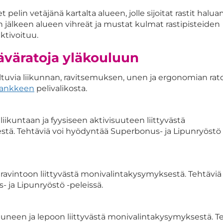
t pelin vetäjänä kartalta alueen, jolle sijoitat rastit haluam
un jälkeen alueen vihreät ja mustat kulmat rastipisteiden
aktivoituu.
äväratoja yläkouluun
tuvia liikunnan, ravitsemuksen, unen ja ergonomian ratoj
hankkeen
pelivalikosta.
iikuntaan ja fyysiseen aktivisuuteen liittyvästä
tä. Tehtäviä voi hyödyntää Superbonus- ja Lipunryöstö 
ravintoon liittyvästä monivalintakysymyksestä. Tehtäviä 
 ja Lipunryöstö -peleissä.
uneen ja lepoon liittyvästä monivalintakysymyksestä. T