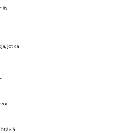
iisi
a, jotka
-
voi
ehtäviä