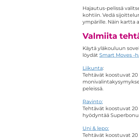
Hajautus-pelissä valitse
kohtiin. Vedä sijoittel
ympärille. Näin kartta 
Valmiita teht
Käytä yläkouluun sovel
löydät
Smart Moves -
Liikunta
:
Tehtävät koostuvat 20 l
monivalintakysymykses
peleissä.
Ravinto:
Tehtävät koostuvat 20 
hyödyntää Superbonus-
Uni & lepo:
Tehtävät koostuvat 20 