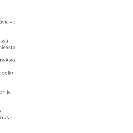
viä voi
össä
isesta.
ymyksiä.
-pelin
on ja
s
onus -