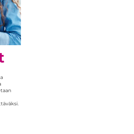
t
ja
a
etaan
täväksi.