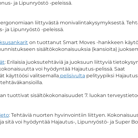
us- ja Lipunryöstö -peleissä.
ergonomiaan liittyvästä monivalintakysymyksestä. Tehtä
 ja Lipunryöstö -peleissä.
ksusankarit
on tuottanut Smart Moves -hankkeen käyt
unnistukseen sisältökokonaisuuksia (kansioita) juoksem
ät
: Erilaisia juoksutehtäviä ja juoksuun liittyviä tietokys
 kokonaisuutta voi hyödyntää Hajautus-pelissä. Saat
t käyttöösi valitsemalla
pelisivulta
pelityypiksi Hajautus
ehtäväkansioilla.
n tuottivat sisältökokonaisuudet 7. luokan terveystieto
ieto
: Tehtäviä nuorten hyvinvointiin liittyen. Kokonaisuu
ja sitä voi hyödyntää Hajautus-, Lipunryöstö- ja Super B