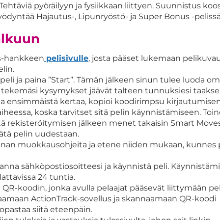
 Tehtäviä pyöräilyyn ja fysiikkaan liittyen. Suunnistus koo
hyödyntää Hajautus-, Lipunryöstö- ja Super Bonus -pelissä
alkuun
es-hankkeen
pelisivulle
, josta pääset lukemaan pelikuvau
lin.
peli ja paina ”Start”. Tämän jälkeen sinun tulee luoda o
n tekemäsi kysymykset jäävät talteen tunnuksiesi taaks
ua ensimmäistä kertaa, kopioi koodirimpsu kirjautumise
heessa, koska tarvitset sitä pelin käynnistämiseen. Toi
tä rekisteröitymisen jälkeen menet takaisin Smart Move
tätä pelin uudestaan.
unan muokkausohjeita ja etene niiden mukaan, kunnes 
, anna sähköpostiosoitteesi ja käynnistä peli. Käynnistäm
lattavissa 24 tuntia.
 QR-koodin, jonka avulla pelaajat pääsevät liittymään pel
ataamaan ActionTrack-sovellus ja skannaamaan QR-koodi
i opastaa siitä eteenpäin.