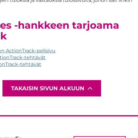
ien tuloksia ja vastauksia tulossivulta, johon sait linkin
es -hankkeen tarjoama
ck
 ActionTrack-pelisivu
tionTrack-tehtävät
onTrack-tehtävät
TAKAISIN SIVUN ALKUUN