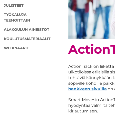
JULISTEET
TYÖKALUJA
TEEMOITTAIN
ALAKOULUN AINEISTOT
KOULUTUSMATERIAALIT
Action
WEBINAARIT
ActionTrack on liikett
ulkotiloissa erilaisilla 
tehtäviä kännykkään la
sopiville kohdille paik
hankkeen sivuilla
on 
Smart Movesin ActionTr
hyödyntää valmiita teht
kirjautumisen.