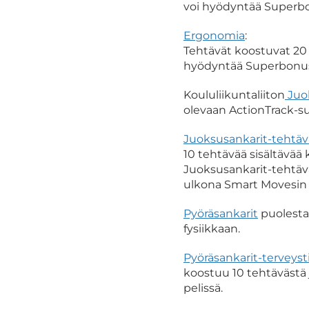
voi hyödyntää Superbon
Ergonomia
:
Tehtävät koostuvat 20 
hyödyntää Superbonus-
Koululiikuntaliiton
Juo
olevaan ActionTrack-su
Juoksusankarit-tehtäv
10 tehtävää sisältävää
Juoksusankarit-tehtävä
ulkona Smart Movesin t
Pyöräsankarit
puolestaa
fysiikkaan.
Pyöräsankarit-terveyst
koostuu 10 tehtävästä 
pelissä.