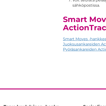
Voit seurata pelaaj
sähköpostissa.
Smart Mov
ActionTra
Smart Moves -hankkeen
Juoksusankareiden Ac
Pyöräsankareiden Acti