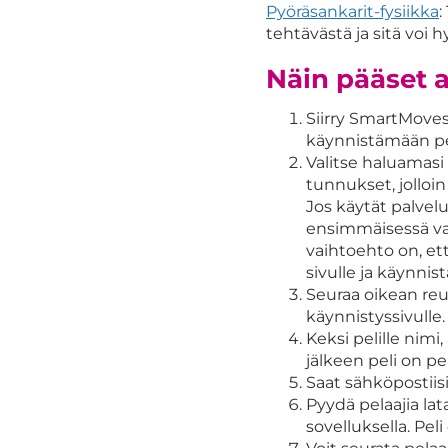
Pyöräsankarit-fysiikka
:
tehtävästä ja sitä voi 
Näin pääset 
Siirry SmartMov
käynnistämään pe
Valitse haluamasi 
tunnukset, jolloi
Jos käytät palvel
ensimmäisessä vai
vaihtoehto on, et
sivulle ja käynnis
Seuraa oikean re
käynnistyssivulle.
Keksi pelille nimi
jälkeen peli on pe
Saat sähköpostiisi
Pyydä pelaajia l
sovelluksella. Pel