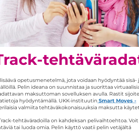
Track-tehtävärada
ä lisäävä opetusmenetelmä, jota voidaan hyödyntää sisä- 
sisällöillä. Pelin ideana on suunnistaa ja suorittaa virtuaalisi
dattavan maksuttoman sovelluksen avulla. Rastit sijoit
katietoja hyödyntämällä. UKK-instituutin
Smart Moves -
erilaisia valmiita tehtäväkokonaisuuksia maksutta käytet
ack-tehtäväradoilla on kahdeksan pelivaihtoehtoa. Voit
äviä tai luoda omia. Pelin käyttö vaatii pelin vetäjältä