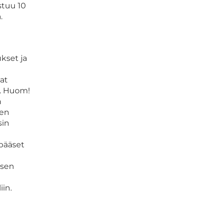
stuu 10
.
kset ja
mat
e. Huom!
n
nen
sin
pääset
isen
iin.