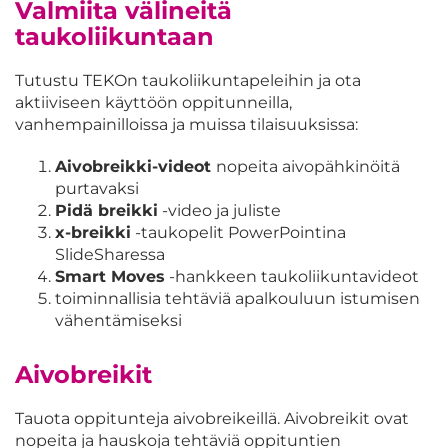
Valmiita välineitä
taukoliikuntaan
Tutustu TEKOn taukoliikuntapeleihin ja ota
aktiiviseen käyttöön oppitunneilla,
vanhempainilloissa ja muissa tilaisuuksissa:
Aivobreikki-videot
nopeita aivopähkinöitä
purtavaksi
Pidä breikki
-video ja juliste
x-breikki
-taukopelit PowerPointina
SlideSharessa
Smart Moves
-hankkeen taukoliikuntavideot
toiminnallisia tehtäviä apalkouluun istumisen
vähentämiseksi
Aivobreikit
Tauota oppitunteja aivobreikeillä. Aivobreikit ovat
nopeita ja hauskoja tehtäviä oppituntien