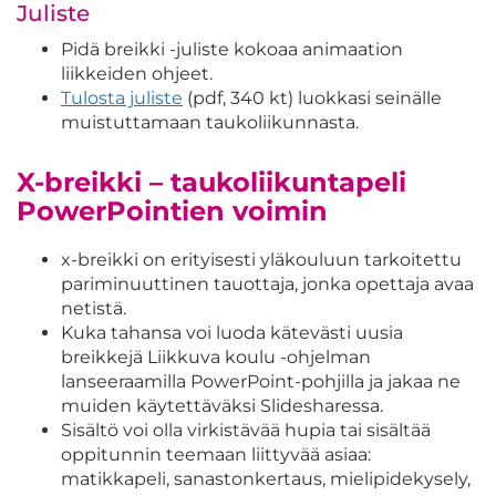
Juliste
Pidä breikki -juliste kokoaa animaation
liikkeiden ohjeet.
Tulosta juliste
(pdf, 340 kt) luokkasi seinälle
muistuttamaan taukoliikunnasta.
X-breikki – taukoliikuntapeli
PowerPointien voimin
x-breikki on erityisesti yläkouluun tarkoitettu
pariminuuttinen tauottaja, jonka opettaja avaa
netistä.
Kuka tahansa voi luoda kätevästi uusia
breikkejä Liikkuva koulu -ohjelman
lanseeraamilla PowerPoint-pohjilla ja jakaa ne
muiden käytettäväksi Slidesharessa.
Sisältö voi olla virkistävää hupia tai sisältää
oppitunnin teemaan liittyvää asiaa:
matikkapeli, sanastonkertaus, mielipidekysely,