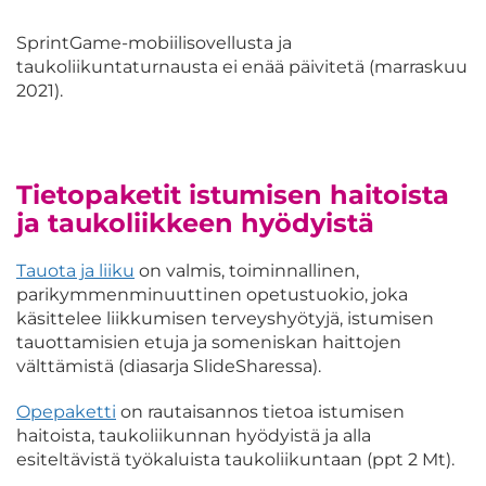
SprintGame-mobiilisovellusta ja
taukoliikuntaturnausta ei enää päivitetä (marraskuu
2021).
Tietopaketit istumisen haitoista
ja taukoliikkeen hyödyistä
Tauota ja liiku
on valmis, toiminnallinen,
parikymmenminuuttinen opetustuokio, joka
käsittelee liikkumisen terveyshyötyjä, istumisen
tauottamisien etuja ja someniskan haittojen
välttämistä (diasarja SlideSharessa).
Opepaketti
on rautaisannos tietoa istumisen
haitoista, taukoliikunnan hyödyistä ja alla
esiteltävistä työkaluista taukoliikuntaan (ppt 2 Mt).