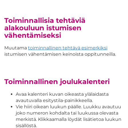
Toiminnallisia tehtäviä
alakouluun istumisen
vähentämiseksi
Muutama
toiminnallinen tehtävä esimerkiksi
istumisen vähentämisen keinoista oppitunneilla.
Toiminnallinen joulukalenteri
Avaa kalenteri kuvan oikeasta ylälaidasta
avautuvalla esitystila-painikkeella.
Vie hiiri oikean luukun päälle. Luukku avautuu
joko numeron kohdalta tai luukussa olevasta
merkistä. Klikkaamalla löydät lisätietoa luukun
sisällöstä.