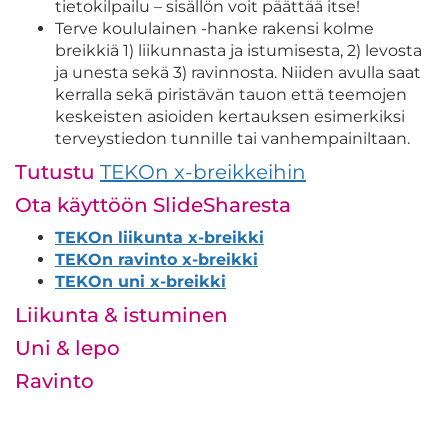
tietokilpailu – sisällön voit päättää itse!
Terve koululainen -hanke rakensi kolme
breikkiä 1) liikunnasta ja istumisesta, 2) levosta
ja unesta sekä 3) ravinnosta. Niiden avulla saat
kerralla sekä piristävän tauon että teemojen
keskeisten asioiden kertauksen esimerkiksi
terveystiedon tunnille tai vanhempainiltaan.
Tutustu
TEKOn x-breikkeihin
Ota käyttöön SlideSharesta
TEKOn liikunta x-breikki
TEKOn ravinto x-breikki
TEKOn uni x-breikki
Liikunta & istuminen
Uni & lepo
Ravinto