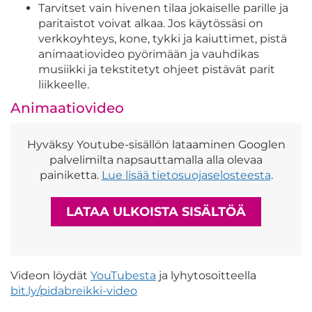
Tarvitset vain hivenen tilaa jokaiselle parille ja
paritaistot voivat alkaa. Jos käytössäsi on
verkkoyhteys, kone, tykki ja kaiuttimet, pistä
animaatiovideo pyörimään ja vauhdikas
musiikki ja tekstitetyt ohjeet pistävät parit
liikkeelle.
Animaatiovideo
Hyväksy Youtube-sisällön lataaminen Googlen
palvelimilta napsauttamalla alla olevaa
painiketta.
Lue lisää tietosuojaselosteesta
.
LATAA ULKOISTA SISÄLTÖÄ
Videon löydät
YouTubesta
ja lyhytosoitteella
bit.ly/pidabreikki-video