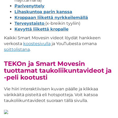
näyttämänä)
Parivenyttely
Lihaskuntoa parin kanssa
Kroppaan liikettä nyrkkeilemällä
Terveystaisto
(x-breikin tyyliin)
Kevyttä liikettä kropalle
Kaikki Smart Movesin videot löydät hankkeen
verkosta
koostesivulla
ja YouTubesta omana
soittolistana
.
TEKOn ja Smart Movesin
tuottamat taukoliikuntavideot ja
-peli kootusti
Vie hiiri interaktiivisen kuvan päälle ja klikkaa
värikkäitä pisteitä eli hotspotteja. Voit katsoa
taukoliikuntavideot suoraan tällä sivulla.