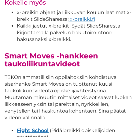
Kokeile myös
x-breikin ohjeet ja Liikkuvan koulun laatimat x-
breikit SlideSharessa:
x-breikki.fi
Kaikki jaetut x-breikit löydät SlideSharesta
kirjoittamalla palvelun hakutoimintoon
hakusanaksi x-breikki.
Smart Moves -hankkeen
taukoliikuntavideot
TEKOn ammatillisiin oppilaitoksiin kohdistuva
sisarhanke Smart Moves on tuottanut kuusi
taukoliikuntvideota opiskelijayhteistyönä.
Muutaman minuutin mittaiset videot saavat luokan
liikkeeseen yksin tai pareittain, nyrkkeillen,
venytellen tai lihaskuntoa kohentaen. Sinä päätät
videon valinnalla.
Fight School
(Pidä breikki opiskelijoiden