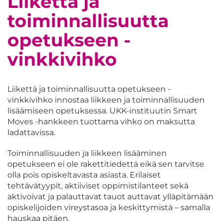
Liikettä ja
toiminnallisuutta
opetukseen -
vinkkivihko
Liikettä ja toiminnallisuutta opetukseen -
vinkkivihko innostaa liikkeen ja toiminnallisuuden
lisäämiseen opetuksessa. UKK-instituutin Smart
Moves -hankkeen tuottama vihko on maksutta
ladattavissa.
Toiminnallisuuden ja liikkeen lisääminen
opetukseen ei ole rakettitiedettä eikä sen tarvitse
olla pois opiskeltavasta asiasta. Erilaiset
tehtävätyypit, aktiiviset oppimistilanteet sekä
aktivoivat ja palauttavat tauot auttavat ylläpitämään
opiskelijoiden vireystasoa ja keskittymistä – samalla
hauskaa pitäen.