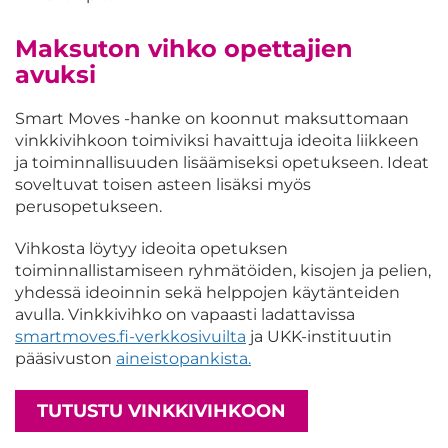
Maksuton vihko opettajien
avuksi
Smart Moves -hanke on koonnut maksuttomaan
vinkkivihkoon toimiviksi havaittuja ideoita liikkeen
ja toiminnallisuuden lisäämiseksi opetukseen. Ideat
soveltuvat toisen asteen lisäksi myös
perusopetukseen.
Vihkosta löytyy ideoita opetuksen
toiminnallistamiseen ryhmätöiden, kisojen ja pelien,
yhdessä ideoinnin sekä helppojen käytänteiden
avulla. Vinkkivihko on vapaasti ladattavissa
smartmoves.fi-verkkosivuilta
ja UKK-instituutin
pääsivuston
aineistopankista.
TUTUSTU VINKKIVIHKOON