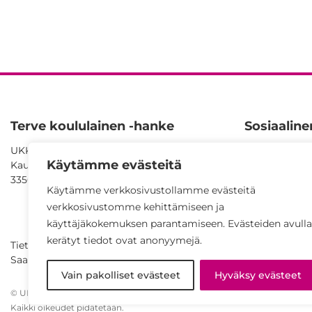
Terve koululainen -hanke
Sosiaalin
UKK-instituutti
Facebook
Käytämme evästeitä
Kaupinpuistonkatu 1
YouTube
33500 Tampere
Käytämme verkkosivustollamme evästeitä
SlideShare
verkkosivustomme kehittämiseen ja
käyttäjäkokemuksen parantamiseen. Evästeiden avulla
kerätyt tiedot ovat anonyymejä.
Tietosuojaseloste
Saavutettavuusseloste
Vain pakolliset evästeet
Hyväksy evästeet
© UKK-instituutti 2026
Kaikki oikeudet pidätetään.