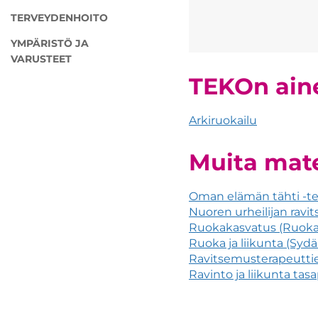
TERVEYDENHOITO
YMPÄRISTÖ JA
VARUSTEET
TEKOn aine
Arkiruokailu
Muita mate
Oman elämän tähti -t
Nuoren urheilijan ravits
Ruokakasvatus (Ruoka
Ruoka ja liikunta (Sydän
Ravitsemusterapeuttie
Ravinto ja liikunta tasa