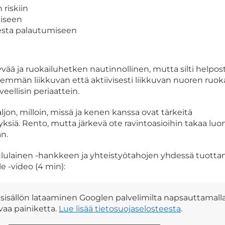
riskiin
iseen
sesta palautumiseen
hyvää ja ruokailuhetken nautinnollinen, mutta silti helpost
emmän liikkuvan että aktiivisesti liikkuvan nuoren ruok
ellisin periaattein.
ljon, milloin, missä ja kenen kanssa ovat tärkeitä
siä. Rento, mutta järkevä ote ravintoasioihin takaa luo
n.
ululainen -hankkeen ja yhteistyötahojen yhdessä tuott
 -video (4 min):
isällön lataaminen Googlen palvelimilta napsauttamalla
vaa painiketta.
Lue lisää tietosuojaselosteesta
.