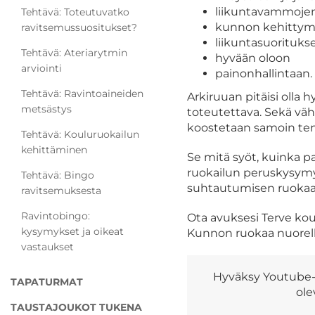
liikuntavammojen 
Tehtävä: Toteutuvatko
kunnon kehittym
ravitsemussuositukset?
liikuntasuorituk
Tehtävä: Ateriarytmin
hyvään oloon
arviointi
painonhallintaan.
Tehtävä: Ravintoaineiden
Arkiruuan pitäisi olla 
metsästys
toteutettava. Sekä väh
koostetaan samoin terve
Tehtävä: Kouluruokailun
kehittäminen
Se mitä syöt, kuinka pa
ruokailun peruskysymyk
Tehtävä: Bingo
suhtautumisen ruokaa
ravitsemuksesta
Ravintobingo:
Ota avuksesi Terve ko
kysymykset ja oikeat
Kunnon ruokaa nuorelle
vastaukset
Hyväksy Youtube-s
TAPATURMAT
ole
TAUSTAJOUKOT TUKENA