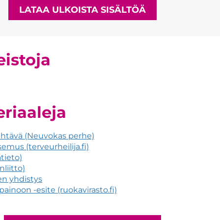
LATAA ULKOISTA SISÄLTÖÄ
istoja
riaaleja
ehtävä (Neuvokas perhe)
emus (terveurheilija.fi)
tieto)
liitto)
n yhdistys
painoon -esite (ruokavirasto.fi)