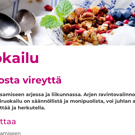
kailu
osta vireyttä
samiseen arjessa ja liikunnassa. Arjen ravintovalinno
iruokailu on säännöllistä ja monipuolista, voi juhlan 
ittää ja herkutella.
ttaa
ksamiseen