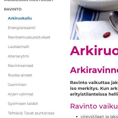
RAVINTO
Arkiruokailu
Energiansaanti
Ravitsemussuositukset
Arkiruo
Lautasmalli
Ateriarytmi
Ravintoaineet
Arkiravinn
Ruoka-aineet
Ravinto vaikuttaa jak
Juominen
iso merkitys. Kun ark
erityistilanteissa hell
Arjen valinnat
Syömisen taidot
Ravinto vaiku
Tehtävä: Tavat puntarissa
vireystilaan ja ja