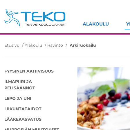
Hyppää
sisältöön
ALAKOULU
Y
/
/
/
Etusivu
Yläkoulu
Ravinto
Arkiruokailu
FYYSINEN AKTIIVISUUS
ILMAPIIRI JA
PELISÄÄNNÖT
LEPO JA UNI
LIIKUNTATAIDOT
LÄÄKEKASVATUS
MURROSIÄN MUUTOKSET