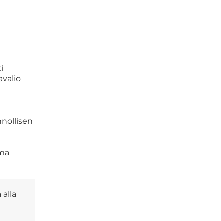
i
avalio
nnollisen
ama
 alla