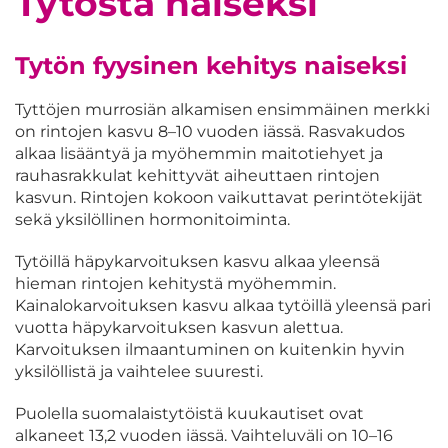
Tytöstä naiseksi
Tytön fyysinen kehitys naiseksi
Tyttöjen murrosiän alkamisen ensimmäinen merkki
on rintojen kasvu 8–10 vuoden iässä. Rasvakudos
alkaa lisääntyä ja myöhemmin maitotiehyet ja
rauhasrakkulat kehittyvät aiheuttaen rintojen
kasvun. Rintojen kokoon vaikuttavat perintötekijät
sekä yksilöllinen hormonitoiminta.
Tytöillä häpykarvoituksen kasvu alkaa yleensä
hieman rintojen kehitystä myöhemmin.
Kainalokarvoituksen kasvu alkaa tytöillä yleensä pari
vuotta häpykarvoituksen kasvun alettua.
Karvoituksen ilmaantuminen on kuitenkin hyvin
yksilöllistä ja vaihtelee suuresti.
Puolella suomalaistytöistä kuukautiset ovat
alkaneet 13,2 vuoden iässä. Vaihteluväli on 10–16