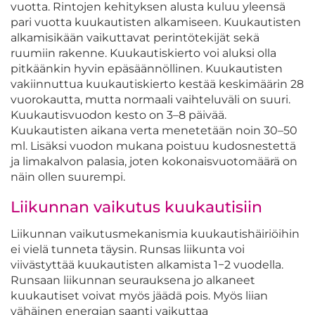
vuotta. Rintojen kehityksen alusta kuluu yleensä
pari vuotta kuukautisten alkamiseen. Kuukautisten
alkamisikään vaikuttavat perintötekijät sekä
ruumiin rakenne. Kuukautiskierto voi aluksi olla
pitkäänkin hyvin epäsäännöllinen. Kuukautisten
vakiinnuttua kuukautiskierto kestää keskimäärin 28
vuorokautta, mutta normaali vaihteluväli on suuri.
Kuukautisvuodon kesto on 3–8 päivää.
Kuukautisten aikana verta menetetään noin 30–50
ml. Lisäksi vuodon mukana poistuu kudosnestettä
ja limakalvon palasia, joten kokonaisvuotomäärä on
näin ollen suurempi.
Liikunnan vaikutus kuukautisiin
Liikunnan vaikutusmekanismia kuukautishäiriöihin
ei vielä tunneta täysin. Runsas liikunta voi
viivästyttää kuukautisten alkamista 1−2 vuodella.
Runsaan liikunnan seurauksena jo alkaneet
kuukautiset voivat myös jäädä pois. Myös liian
vähäinen energian saanti vaikuttaa