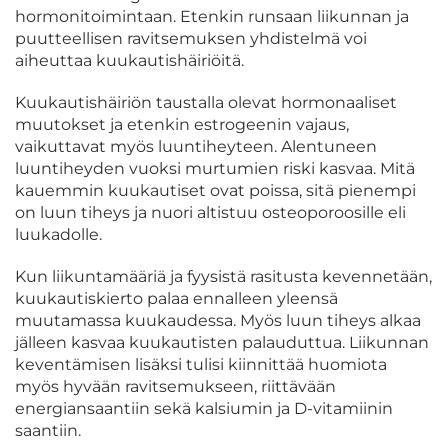
hormonitoimintaan. Etenkin runsaan liikunnan ja
puutteellisen ravitsemuksen yhdistelmä voi
aiheuttaa kuukautishäiriöitä.
Kuukautishäiriön taustalla olevat hormonaaliset
muutokset ja etenkin estrogeenin vajaus,
vaikuttavat myös luuntiheyteen. Alentuneen
luuntiheyden vuoksi murtumien riski kasvaa. Mitä
kauemmin kuukautiset ovat poissa, sitä pienempi
on luun tiheys ja nuori altistuu osteoporoosille eli
luukadolle.
Kun liikuntamääriä ja fyysistä rasitusta kevennetään,
kuukautiskierto palaa ennalleen yleensä
muutamassa kuukaudessa. Myös luun tiheys alkaa
jälleen kasvaa kuukautisten palauduttua. Liikunnan
keventämisen lisäksi tulisi kiinnittää huomiota
myös hyvään ravitsemukseen, riittävään
energiansaantiin sekä kalsiumin ja D-vitamiinin
saantiin.