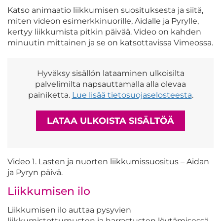
Katso animaatio liikkumisen suosituksesta ja siitä,
miten videon esimerkkinuorille, Aidalle ja Pyrylle,
kertyy liikkumista pitkin päivää. Video on kahden
minuutin mittainen ja se on katsottavissa Vimeossa.
Hyväksy sisällön lataaminen ulkoisilta
palvelimilta napsauttamalla alla olevaa
painiketta.
Lue lisää tietosuojaselosteesta
.
LATAA ULKOISTA SISÄLTÖÄ
Video 1. Lasten ja nuorten liikkumissuositus – Aidan
ja Pyryn päivä.
Liikkumisen ilo
Liikkumisen ilo auttaa pysyvien
liikkumistottumusten ja harrastusten löytämisessä.