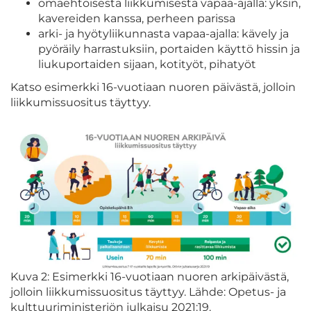
omaehtoisesta liikkumisesta vapaa-ajalla: yksin,
kavereiden kanssa, perheen parissa
arki- ja hyötyliikunnasta vapaa-ajalla: kävely ja
pyöräily harrastuksiin, portaiden käyttö hissin ja
liukuportaiden sijaan, kotityöt, pihatyöt
Katso esimerkki 16-vuotiaan nuoren päivästä, jolloin
liikkumissuositus täyttyy.
Kuva 2: Esimerkki 16-vuotiaan nuoren arkipäivästä,
jolloin liikkumissuositus täyttyy. Lähde: Opetus- ja
kulttuuriministeriön julkaisu 2021:19.