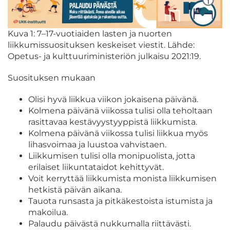
Kuva 1: 7–17-vuotiaiden lasten ja nuorten
liikkumissuosituksen keskeiset viestit. Lähde:
Opetus- ja kulttuuriministeriön julkaisu 2021:19.
Suosituksen mukaan
Olisi hyvä liikkua viikon jokaisena päivänä.
Kolmena päivänä viikossa tulisi olla teholtaan
rasittavaa kestävyystyyppistä liikkumista.
Kolmena päivänä viikossa tulisi liikkua myös
lihasvoimaa ja luustoa vahvistaen.
Liikkumisen tulisi olla monipuolista, jotta
erilaiset liikuntataidot kehittyvät.
Voit kerryttää liikkumista monista liikkumisen
hetkistä päivän aikana.
Tauota runsasta ja pitkäkestoista istumista ja
makoilua.
Palaudu päivästä nukkumalla riittävästi.