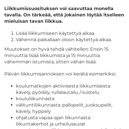
Liikkumissuosituksen voi saavuttaa monella
tavalla. On tärkeää, että jokainen löytää itselleen
mieluisan tavan liikkua.
Lisää liikkumiseen käytettyä aikaa.
Vähennä paikallaan oloon käytettyä aikaa.
Muutokset on hyvä tehdä vähitellen: Ensin 15
minuuttia lisää liikkumista ja 15 minuuttia
vähemmän istumista, sitten vähän lisää.
Päivän liikkumisannoksen voi kerätä esimerkiksi:
koulumatkojen aktiivisesta liikkumisesta:
kävely, pyöräily, rullalautailu /-luistelu
koululiikunnasta
välituntiliikunnasta: pallopelit, juoksupelit,
kävely, hyppely
ohjatusta vapaa-ajan liikunnasta:
liikuntakerhot ja urheiluseurat