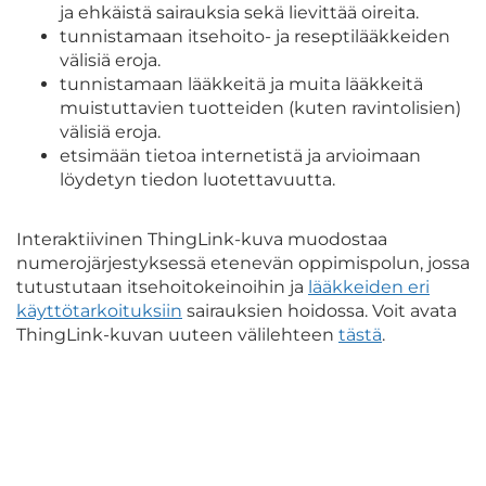
ja ehkäistä sairauksia sekä lievittää oireita.
tunnistamaan itsehoito- ja reseptilääkkeiden
välisiä eroja.
tunnistamaan lääkkeitä ja muita lääkkeitä
muistuttavien tuotteiden (kuten ravintolisien)
välisiä eroja.
etsimään tietoa internetistä ja arvioimaan
löydetyn tiedon luotettavuutta.
Interaktiivinen ThingLink-kuva muodostaa
numerojärjestyksessä etenevän oppimispolun, jossa
tutustutaan
itsehoitokeinoihin
ja
lääkkeiden eri
käyttötarkoituksiin
sairauksien hoidossa. Voit avata
ThingLink-kuvan uuteen välilehteen
tästä
.