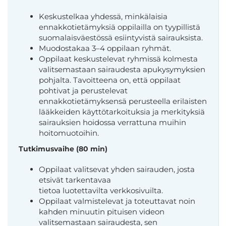
Keskustelkaa yhdessä, minkälaisia
ennakkotietämyksiä oppilailla on tyypillistä
suomalaisväestössä esiintyvistä sairauksista.
Muodostakaa 3–4 oppilaan ryhmät.
Oppilaat keskustelevat ryhmissä kolmesta
valitsemastaan sairaudesta apukysymyksien
pohjalta. Tavoitteena on, että oppilaat
pohtivat ja perustelevat
ennakkotietämyksensä perusteella erilaisten
lääkkeiden käyttötarkoituksia ja merkityksiä
sairauksien hoidossa verrattuna muihin
hoitomuotoihin.
Tutkimusvaihe (80 min)
Oppilaat valitsevat yhden sairauden, josta
etsivät tarkentavaa
tietoa luotettavilta verkkosivuilta.
Oppilaat valmistelevat ja toteuttavat noin
kahden minuutin pituisen videon
valitsemastaan sairaudesta, sen