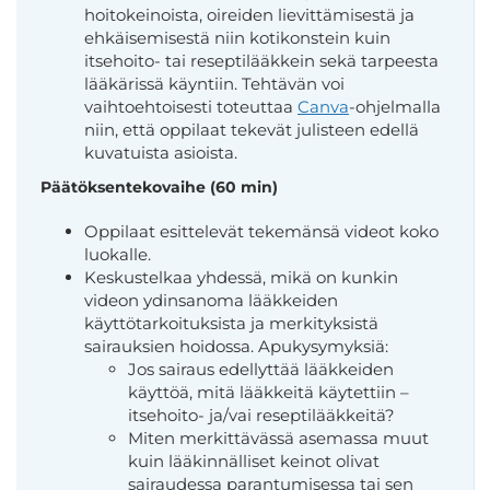
hoitokeinoista, oireiden lievittämisestä ja
ehkäisemisestä niin kotikonstein kuin
itsehoito- tai reseptilääkkein sekä tarpeesta
lääkärissä käyntiin. Tehtävän voi
vaihtoehtoisesti toteuttaa
Canva
-ohjelmalla
niin, että oppilaat tekevät julisteen edellä
kuvatuista asioista.
Päätöksentekovaihe (60 min)
Oppilaat esittelevät tekemänsä videot koko
luokalle.
Keskustelkaa yhdessä, mikä on kunkin
videon ydinsanoma lääkkeiden
käyttötarkoituksista ja merkityksistä
sairauksien hoidossa. Apukysymyksiä:
Jos sairaus edellyttää lääkkeiden
käyttöä, mitä lääkkeitä käytettiin –
itsehoito- ja/vai reseptilääkkeitä?
Miten merkittävässä asemassa muut
kuin lääkinnälliset keinot olivat
sairaudessa parantumisessa tai sen