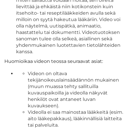
miten sairautta voidaan hoitaa, sen oireita
lievittää ja ehkäistä niin kotikonstein kuin
itsehoito- tai reseptilääkkeiden avulla sekä
milloin on syytä hakeutua lääkäriin. Video voi
olla näytelmä, uutispätkä, animaatio,
haastattelu tai dokumentti. Videotuotoksen
sanoman tulee olla selkeä, asiallinen sekä
yhdenmukainen luotettavien tietolähteiden
kanssa.
Huomioikaa videon teossa seuraavat asiat:
Videon on oltava
tekijänoikeuslainsäädännön mukainen
(muun muassa tehty sallituilla
kuvauspaikoilla ja videolla näkyvät
henkilöt ovat antaneet luvan
kuvaukseen).
Videolla ei saa mainostaa lääkkeitä (esim.
aito lääkepakkaus), lääkinnällisiä laitteita
tai palveluita.