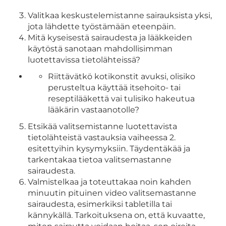
Valitkaa keskustelemistanne sairauksista yksi,
jota lähdette työstämään eteenpäin.
Mitä kyseisestä sairaudesta ja lääkkeiden
käytöstä sanotaan mahdollisimman
luotettavissa tietolähteissä?
Riittävätkö kotikonstit avuksi, olisiko
perusteltua käyttää itsehoito- tai
reseptilääkettä vai tulisiko hakeutua
lääkärin vastaanotolle?
Etsikää valitsemistanne luotettavista
tietolähteistä vastauksia vaiheessa 2.
esitettyihin kysymyksiin. Täydentäkää ja
tarkentakaa tietoa valitsemastanne
sairaudesta.
Valmistelkaa ja toteuttakaa noin kahden
minuutin pituinen video valitsemastanne
sairaudesta, esimerkiksi tabletilla tai
kännykällä. Tarkoituksena on, että kuvaatte,