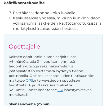
Päätöksentekovaihe
Esittäkää videonne koko luokalle.
Keskustelkaa yhdessä, mikä on kunkin videon
ydinsanoma lääkkeiden käyttötarkoituksista ja
merkityksistä sairauksien hoidossa.
Opettajalle
Kolmen oppitunnin aikana harjoitellaan
ryhmätyötaitoja 3–4 oppilaan ryhmissä,
tiedonhakutaitoja sekä näkemysten ja
johtopäätösten esittämistä löydetyn tiedon
perusteella.
Opiskelukokonaisuuden tuntisuunnitel
ma
tukee
OPS
:n
terveystiedon opetuksen
tavoitteita T6 ja T8 sekä sisältöaluetta
S2
.
Tuntisuunnitelma
etenee
SSI
-lähestymistavan
mukaisesti:
Skenaariovaihe (25 min)