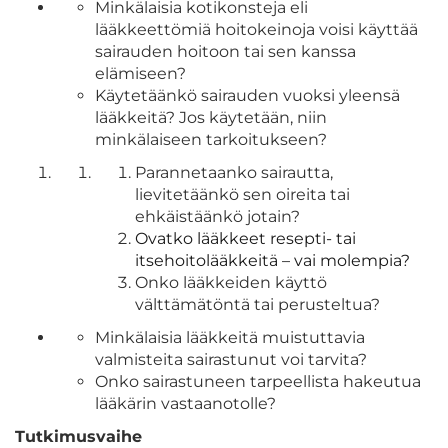
Minkälaisia kotikonsteja eli
lääkkeettömiä hoitokeinoja voisi käyttää
sairauden hoitoon tai sen kanssa
elämiseen?
Käytetäänkö sairauden vuoksi yleensä
lääkkeitä? Jos käytetään, niin
minkälaiseen tarkoitukseen?
Parannetaanko sairautta,
lievitetäänkö sen oireita tai
ehkäistäänkö jotain?
Ovatko lääkkeet resepti- tai
itsehoitolääkkeitä – vai molempia?
Onko lääkkeiden käyttö
välttämätöntä tai perusteltua?
Minkälaisia lääkkeitä muistuttavia
valmisteita sairastunut voi tarvita?
Onko sairastuneen tarpeellista hakeutua
lääkärin vastaanotolle?
Tutkimusvaihe