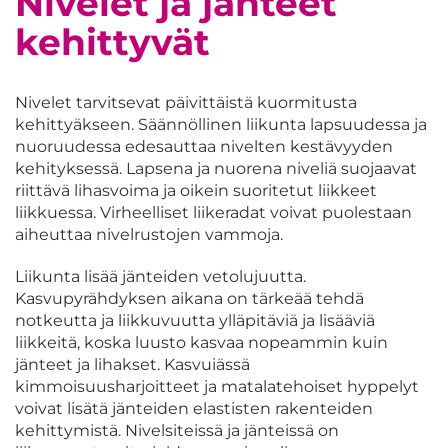
Nivelet ja jänteet
kehittyvät
Nivelet tarvitsevat päivittäistä kuormitusta
kehittyäkseen. Säännöllinen liikunta lapsuudessa ja
nuoruudessa edesauttaa nivelten kestävyyden
kehityksessä. Lapsena ja nuorena niveliä suojaavat
riittävä lihasvoima ja oikein suoritetut liikkeet
liikkuessa. Virheelliset liikeradat voivat puolestaan
aiheuttaa nivelrustojen vammoja.
Liikunta lisää jänteiden vetolujuutta.
Kasvupyrähdyksen aikana on tärkeää tehdä
notkeutta ja liikkuvuutta ylläpitäviä ja lisääviä
liikkeitä, koska luusto kasvaa nopeammin kuin
jänteet ja lihakset. Kasvuiässä
kimmoisuusharjoitteet ja matalatehoiset hyppelyt
voivat lisätä jänteiden elastisten rakenteiden
kehittymistä. Nivelsiteissä ja jänteissä on