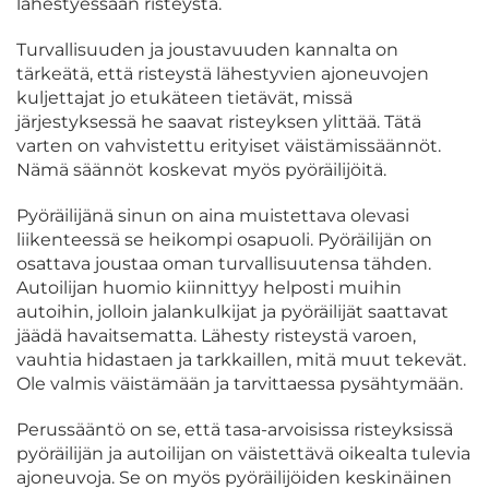
lähestyessään risteystä.
Turvallisuuden ja joustavuuden kannalta on
tärkeätä, että risteystä lähestyvien ajoneuvojen
kuljettajat jo etukäteen tietävät, missä
järjestyksessä he saavat risteyksen ylittää. Tätä
varten on vahvistettu erityiset väistämissäännöt.
Nämä säännöt koskevat myös pyöräilijöitä.
Pyöräilijänä sinun on aina muistettava olevasi
liikenteessä se heikompi osapuoli. Pyöräilijän on
osattava joustaa oman turvallisuutensa tähden.
Autoilijan huomio kiinnittyy helposti muihin
autoihin, jolloin jalankulkijat ja pyöräilijät saattavat
jäädä havaitsematta. Lähesty risteystä varoen,
vauhtia hidastaen ja tarkkaillen, mitä muut tekevät.
Ole valmis väistämään ja tarvittaessa pysähtymään.
Perussääntö on se, että tasa-arvoisissa risteyksissä
pyöräilijän ja autoilijan on väistettävä oikealta tulevia
ajoneuvoja. Se on myös pyöräilijöiden keskinäinen