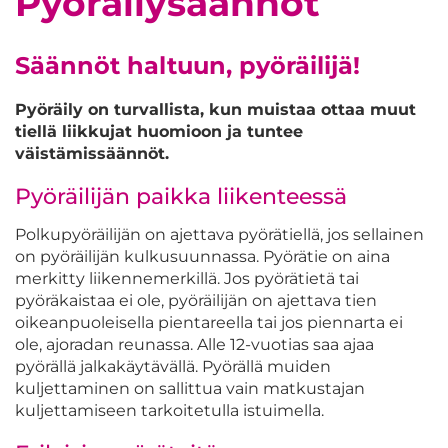
Pyöräilysäännöt
Säännöt haltuun, pyöräilijä!
Pyöräily on turvallista, kun muistaa ottaa muut
tiellä liikkujat huomioon ja tuntee
väistämissäännöt.
Pyöräilijän paikka liikenteessä
Polkupyöräilijän on ajettava pyörätiellä, jos sellainen
on pyöräilijän kulkusuunnassa. Pyörätie on aina
merkitty liikennemerkillä. Jos pyörätietä tai
pyöräkaistaa ei ole, pyöräilijän on ajettava tien
oikeanpuoleisella pientareella tai jos piennarta ei
ole, ajoradan reunassa. Alle 12-vuotias saa ajaa
pyörällä jalkakäytävällä. Pyörällä muiden
kuljettaminen on sallittua vain matkustajan
kuljettamiseen tarkoitetulla istuimella.