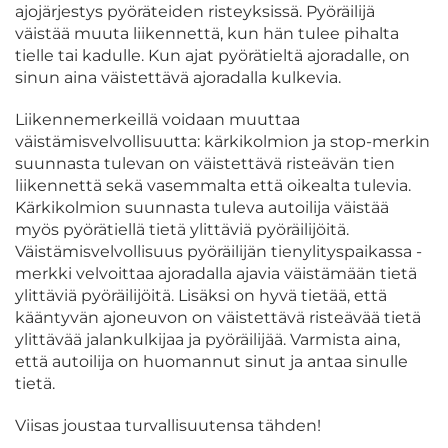
ajojärjestys pyöräteiden risteyksissä. Pyöräilijä
väistää muuta liikennettä, kun hän tulee pihalta
tielle tai kadulle. Kun ajat pyörätieltä ajoradalle, on
sinun aina väistettävä ajoradalla kulkevia.
Liikennemerkeillä voidaan muuttaa
väistämisvelvollisuutta: kärkikolmion ja stop-merkin
suunnasta tulevan on väistettävä risteävän tien
liikennettä sekä vasemmalta että oikealta tulevia.
Kärkikolmion suunnasta tuleva autoilija väistää
myös pyörätiellä tietä ylittäviä pyöräilijöitä.
Väistämisvelvollisuus pyöräilijän tienylityspaikassa -
merkki velvoittaa ajoradalla ajavia väistämään tietä
ylittäviä pyöräilijöitä. Lisäksi on hyvä tietää, että
kääntyvän ajoneuvon on väistettävä risteävää tietä
ylittävää jalankulkijaa ja pyöräilijää. Varmista aina,
että autoilija on huomannut sinut ja antaa sinulle
tietä.
Viisas joustaa turvallisuutensa tähden!