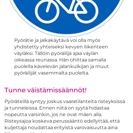
Pyörätie ja jalkakäytävä voi olla myös
yhdistetty yhteiseksi kevyen liikenteen
väyläksi. Tällöin pyöräilijä ajaa väylän
oikeassa reunassa. Hän ohittaa samalla
puolella kävelevän jalankulkijan ja muut
pyöräilijät vasemmalta puolelta.
Tunne väistämissäännöt!
Pyöräteillä syntyy joskus vaaratilanteita risteyksissä
ja tunneleissa. Ennen niitä on syytä hidastaa
nopeutta varsinkin, jos ne ovat mäen alla.
Risteysajoa koskeva perussääntö edellyttää, että
kuljettaja noudattaa erityistä varovaisuutta aina