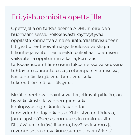
Erityishuomioita opettajille
Opettajalla on tärkeä asema ADHD:n oireiden
huomaamisessa. Poikkeavasti käyttäytyvää
oppilasta kannattaa aina seurata. Yliaktiivisuuteen
liittyvät oireet voivat näkyä koulussa vaikkapa
liikunta- ja välitunneilla sekä paikoillaan olemisen
vaikeutena oppitunnin aikana, kun taas
tarkkaavuuden häiriö usein lukuaineissa vaikeuksina
tehtävien suunnittelussa ja eteenpäin viemisessä,
keskeneräisiksi jäävinä tehtävinä sekä
tekemättöminä kotiläksyinä.
Mikäli oireet ovat häiritseviä tai jatkuvat pitkään, on
hyvä keskustella vanhempien sekä
koulupsykologin, koululääkärin tai
terveydenhoitajan kanssa. Yhteistyö on tärkeää,
jotta lapsi pääsee asianmukaisiin tutkimuksiin.
Riittävä uni, riittävä liikunta, hyvä ravitsemus ja
myönteiset vuorovaikutussuhteet ovat tärkeitä