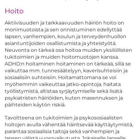
Hoito
Aktiivisuuden ja tarkkaavuuden häiriön hoito on
monimuotoista ja sen onnistuminen edellyttää
lapsen, vanhempien, koulun ja terveydenhuollon
asiantuntijoiden osallistumista ja yhteistyötä.
Neuvonta on tärkeä osa hoitoa muiden yksilöllisten
tukitoimien ja muiden hoitomuotojen kanssa.
ADHD:n hoitaminen hoitaminen on tärkeää, sillä se
vaikuttaa mm. tunnesäätelyyn, kaverisuhteisiin ja
sosiaalisiin suhteisiin. Hoitamattomana se voi
myöhemmin vaikeuttaa jatko-opintoja, haitata
työllistymistä, altistaa syrjäytymiselle sekä lisätä
psykiatristen häiriöiden, kuten masennuksen ja
päihteiden käytön riskiä.
Tavoitteena on tukitoimien ja psykososiaalisten
hoitojen avulla vähentää häiritsevää käyttäytymistä,
parantaa sosiaalisia taitoja sekä vanhempien ja
lapsen välistä vuorovaikutusta. Jokaiselle lapselle