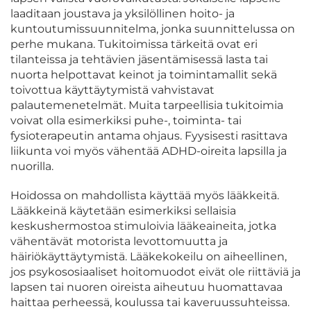
laaditaan joustava ja yksilöllinen hoito- ja
kuntoutumissuunnitelma, jonka suunnittelussa on
perhe mukana. Tukitoimissa tärkeitä ovat eri
tilanteissa ja tehtävien jäsentämisessä lasta tai
nuorta helpottavat keinot ja toimintamallit sekä
toivottua käyttäytymistä vahvistavat
palautemenetelmät. Muita tarpeellisia tukitoimia
voivat olla esimerkiksi puhe-, toiminta- tai
fysioterapeutin antama ohjaus. Fyysisesti rasittava
liikunta voi myös vähentää ADHD-oireita lapsilla ja
nuorilla.
Hoidossa on mahdollista käyttää myös lääkkeitä.
Lääkkeinä käytetään esimerkiksi sellaisia
keskushermostoa stimuloivia lääkeaineita, jotka
vähentävät motorista levottomuutta ja
häiriökäyttäytymistä. Lääkekokeilu on aiheellinen,
jos psykososiaaliset hoitomuodot eivät ole riittäviä ja
lapsen tai nuoren oireista aiheutuu huomattavaa
haittaa perheessä, koulussa tai kaveruussuhteissa.