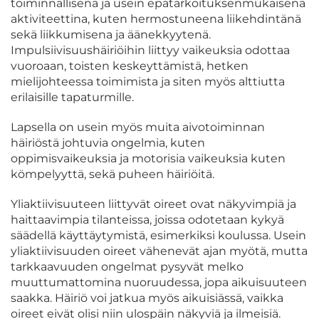
toiminnallisena ja usein epätarkoituksenmukaisena
aktiviteettina, kuten hermostuneena liikehdintänä
sekä liikkumisena ja äänekkyytenä.
Impulsiivisuushäiriöihin liittyy vaikeuksia odottaa
vuoroaan, toisten keskeyttämistä, hetken
mielijohteessa toimimista ja siten myös alttiutta
erilaisille tapaturmille.
Lapsella on usein myös muita aivotoiminnan
häiriöstä johtuvia ongelmia, kuten
oppimisvaikeuksia ja motorisia vaikeuksia kuten
kömpelyyttä, sekä puheen häiriöitä.
Yliaktiivisuuteen liittyvät oireet ovat näkyvimpiä ja
haittaavimpia tilanteissa, joissa odotetaan kykyä
säädellä käyttäytymistä, esimerkiksi koulussa. Usein
yliaktiivisuuden oireet vähenevät ajan myötä, mutta
tarkkaavuuden ongelmat pysyvät melko
muuttumattomina nuoruudessa, jopa aikuisuuteen
saakka. Häiriö voi jatkua myös aikuisiässä, vaikka
oireet eivät olisi niin ulospäin näkyviä ja ilmeisiä.