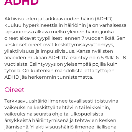
ADHD
Aktiivisuuden ja tarkkaavuuden häiriö (ADHD)
kuuluu hyperkineettisiin häiriöihin ja on varhaisessa
lapsuudessa alkava melko yleinen häiriö, jonka
oireet alkavat tyypillisesti ennen 7 vuoden ikää. Sen
keskeiset oireet ovat keskittymiskyvyttömyys,
yliaktiivisuus ja impulsiivisuus. Kansainvälisten
arvioiden mukaan ADHD:ta esiintyy noin 5 %:lla 6–18-
vuotiaista. Esiintyvyys on yleisempää pojilla kuin
tytöillä. On kuitenkin mahdollista, että tyttöjen
ADHD jää herkemmin tunnistamatta.
Oireet
Tarkkaavuushäiriö ilmenee tavallisesti toistuvina
vaikeuksina keskittyä tehtäviin tai leikkeihin,
vaikeuksina seurata ohjeita, ulkopuolisista
ärsykkeistä häiriintymisenä ja tehtävien kesken
jäämisenä. Yliaktiivisuushäiriö ilmenee liiallisena