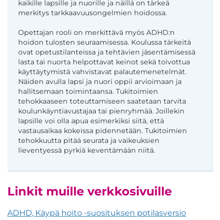
kaikille lapsille ja nuorille ja näillä on tärkeä
merkitys tarkkaavuusongelmien hoidossa.
Opettajan rooli on merkittävä myös ADHD:n
hoidon tulosten seuraamisessa. Koulussa tärkeitä
ovat opetustilanteissa ja tehtävien jäsentämisessä
lasta tai nuorta helpottavat keinot sekä toivottua
käyttäytymistä vahvistavat palautemenetelmät.
Näiden avulla lapsi ja nuori oppii arvioimaan ja
hallitsemaan toimintaansa. Tukitoimien
tehokkaaseen toteuttamiseen saatetaan tarvita
koulunkäyntiavustajaa tai pienryhmää. Joillekin
lapsille voi olla apua esimerkiksi siitä, että
vastausaikaa kokeissa pidennetään. Tukitoimien
tehokkuutta pitää seurata ja vaikeuksien
lieventyessä pyrkiä keventämään niitä.
Linkit muille verkkosivuille
ADHD, Käypä hoito -suosituksen potilasversio