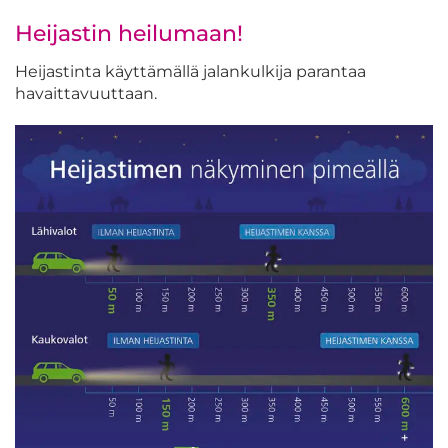
Heijastin heilumaan!
Heijastinta käyttämällä jalankulkija parantaa
havaittavuuttaan.