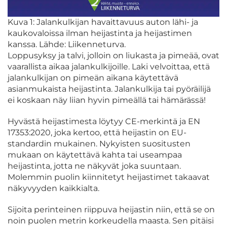
Kuva 1: Jalankulkijan havaittavuus auton lähi- ja
kaukovaloissa ilman heijastinta ja heijastimen
kanssa. Lähde: Liikenneturva.
Loppusyksy ja talvi, jolloin on liukasta ja pimeää, ovat
vaarallista aikaa jalankulkijoille. Laki velvoittaa, että
jalankulkijan on pimeän aikana käytettävä
asianmukaista heijastinta. Jalankulkija tai pyöräilijä
ei koskaan näy liian hyvin pimeällä tai hämärässä!
Hyvästä heijastimesta löytyy CE-merkintä ja EN
17353:2020, joka kertoo, että heijastin on EU-
standardin mukainen. Nykyisten suositusten
mukaan on käytettävä kahta tai useampaa
heijastinta, jotta ne näkyvät joka suuntaan.
Molemmin puolin kiinnitetyt heijastimet takaavat
näkyvyyden kaikkialta.
Sijoita perinteinen riippuva heijastin niin, että se on
noin puolen metrin korkeudella maasta. Sen pitäisi