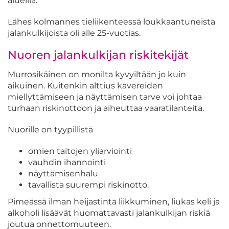
alueilla.
Lähes kolmannes tieliikenteessä loukkaantuneista
jalankulkijoista oli alle 25-vuotias.
Nuoren jalankulkijan riskitekijät
Murrosikäinen on monilta kyvyiltään jo kuin
aikuinen. Kuitenkin alttius kavereiden
miellyttämiseen ja näyttämisen tarve voi johtaa
turhaan riskinottoon ja aiheuttaa vaaratilanteita.
Nuorille on tyypillistä
omien taitojen yliarviointi
vauhdin ihannointi
näyttämisenhalu
tavallista suurempi riskinotto.
Pimeässä ilman heijastinta liikkuminen, liukas keli ja
alkoholi lisäävät huomattavasti jalankulkijan riskiä
joutua onnettomuuteen.