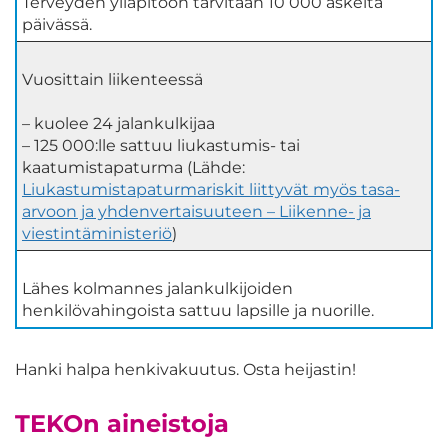
Terveyden ylläpitoon tarvitaan 10 000 askelta
päivässä.
Vuosittain liikenteessä
– kuolee 24 jalankulkijaa
– 125 000:lle sattuu liukastumis- tai
kaatumistapaturma (Lähde:
Liukastumistapaturmariskit liittyvät myös tasa-
arvoon ja yhdenvertaisuuteen – Liikenne- ja
viestintäministeriö
)
Lähes kolmannes jalankulkijoiden
henkilövahingoista sattuu lapsille ja nuorille.
Hanki halpa henkivakuutus. Osta heijastin!
TEKOn aineistoja