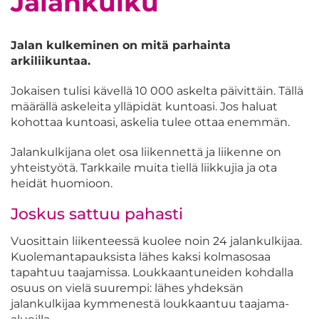
Jalankulku
Jalan kulkeminen on mitä parhainta
arkiliikuntaa.
Jokaisen tulisi kävellä 10 000 askelta päivittäin. Tällä
määrällä askeleita ylläpidät kuntoasi. Jos haluat
kohottaa kuntoasi, askelia tulee ottaa enemmän.
Jalankulkijana olet osa liikennettä ja liikenne on
yhteistyötä. Tarkkaile muita tiellä liikkujia ja ota
heidät huomioon.
Joskus sattuu pahasti
Vuosittain liikenteessä kuolee noin 24 jalankulkijaa.
Kuolemantapauksista lähes kaksi kolmasosaa
tapahtuu taajamissa. Loukkaantuneiden kohdalla
osuus on vielä suurempi: lähes yhdeksän
jalankulkijaa kymmenestä loukkaantuu taajama-