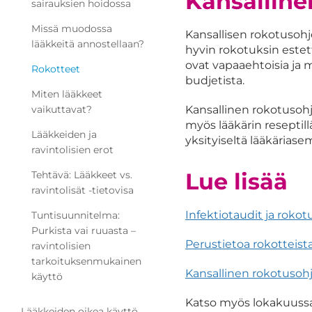
Kansalline
sairauksien hoidossa
Missä muodossa
Kansallisen rokotusoh
lääkkeitä annostellaan?
hyvin rokotuksin estet
ovat vapaaehtoisia ja
Rokotteet
budjetista.
Miten lääkkeet
Kansallinen rokotusohje
vaikuttavat?
myös lääkärin reseptil
Lääkkeiden ja
yksityiseltä lääkäriase
ravintolisien erot
Lue lisää
Tehtävä: Lääkkeet vs.
ravintolisät -tietovisa
Infektiotaudit ja roko
Tuntisuunnitelma:
Purkista vai ruuasta –
Perustietoa rokottei
s
t
ravintolisien
tarkoituksenmukainen
Kansallinen rokotusoh
käyttö
Katso myös lokakuussa 
Lääkkeiden oikea käyttö