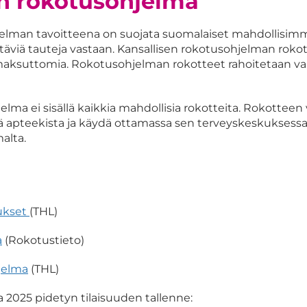
n rokotusohjelma
jelman tavoitteena on suojata suomalaiset mahdollisi
täviä tauteja vastaan. Kansallisen rokotusohjelman roko
 maksuttomia. Rokotusohjelman rokotteet rahoitetaan va
lma ei sisällä kaikkia mahdollisia rokotteita. Rokotteen 
lä apteekista ja käydä ottamassa sen terveyskeskuksessa
malta.
tukset
(THL)
a
(Rokotustieto)
jelma
(THL)
2025 pidetyn tilaisuuden tallenne: