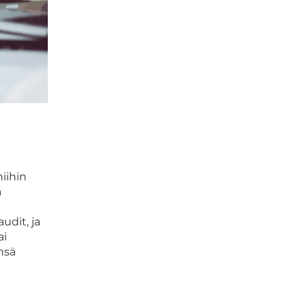
iihin
a
udit, ja
ai
nsä