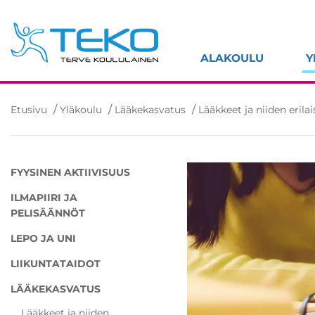
Hyppää
sisältöön
ALAKOULU
Y
/
/
/
Etusivu
Yläkoulu
Lääkekasvatus
Lääkkeet ja niiden erila
FYYSINEN AKTIIVISUUS
ILMAPIIRI JA
PELISÄÄNNÖT
LEPO JA UNI
LIIKUNTATAIDOT
LÄÄKEKASVATUS
Lääkkeet ja niiden