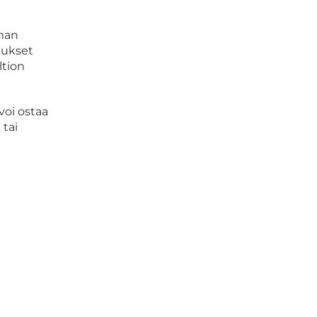
mman
tukset
ltion
voi ostaa
 tai