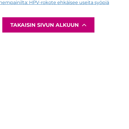
hempainilta: HPV-rokote ehkäisee useita syöpiä
TAKAISIN SIVUN ALKUUN