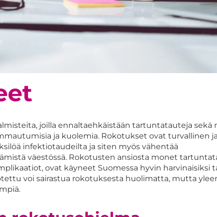
eet
misteita, joilla ennaltaehkäistään tartuntatauteja sekä n
 vammautumisia ja kuolemia. Rokotukset ovat turvallinen j
ksilöä infektiotaudeilta ja siten myös vähentää
iämistä väestössä. Rokotusten ansiosta monet tartuntata
omplikaatiot, ovat käyneet Suomessa hyvin harvinaisiksi t
tettu voi sairastua rokotuksesta huolimatta, mutta ylee
empiä.