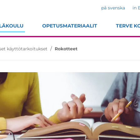
på svenska
in 
LÄKOULU
OPETUSMATERIAALIT
TERVE K
/
iset käyttötarkoitukset
Rokotteet