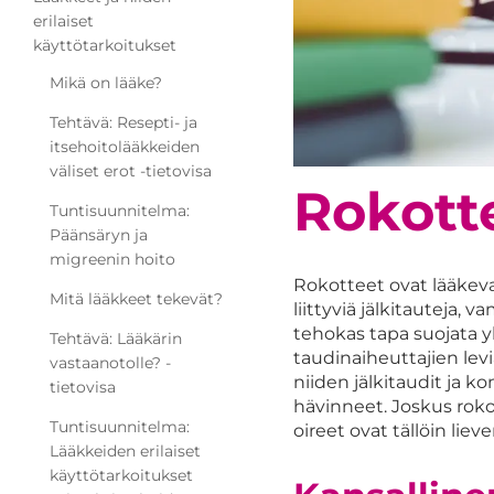
erilaiset
käyttötarkoitukset
Mikä on lääke?
Tehtävä: Resepti- ja
itsehoitolääkkeiden
väliset erot -tietovisa
Rokott
Tuntisuunnitelma:
Päänsäryn ja
migreenin hoito
Rokotteet ovat lääkeval
Mitä lääkkeet tekevät?
liittyviä jälkitauteja,
tehokas tapa suojata y
Tehtävä: Lääkärin
taudinaiheuttajien lev
vastaanotolle? -
niiden jälkitaudit ja k
tietovisa
hävinneet. Joskus roko
Tuntisuunnitelma:
oireet ovat tällöin liev
Lääkkeiden erilaiset
käyttötarkoitukset