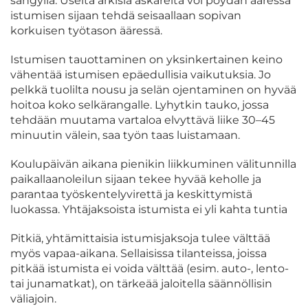
sängyllä. Useita arkisia askareita voi pöydän ääressä
istumisen sijaan tehdä seisaallaan sopivan
korkuisen työtason ääressä.
Istumisen tauottaminen on yksinkertainen keino
vähentää istumisen epäedullisia vaikutuksia. Jo
pelkkä tuolilta nousu ja selän ojentaminen on hyvää
hoitoa koko selkärangalle. Lyhytkin tauko, jossa
tehdään muutama vartaloa elvyttävä liike 30–45
minuutin välein, saa työn taas luistamaan.
Koulupäivän aikana pienikin liikkuminen välitunnilla
paikallaanoleilun sijaan tekee hyvää keholle ja
parantaa työskentelyvirettä ja keskittymistä
luokassa. Yhtäjaksoista istumista ei yli kahta tuntia
Pitkiä, yhtämittaisia istumisjaksoja tulee välttää
myös vapaa-aikana. Sellaisissa tilanteissa, joissa
pitkää istumista ei voida välttää (esim. auto-, lento-
tai junamatkat), on tärkeää jaloitella säännöllisin
väliajoin.