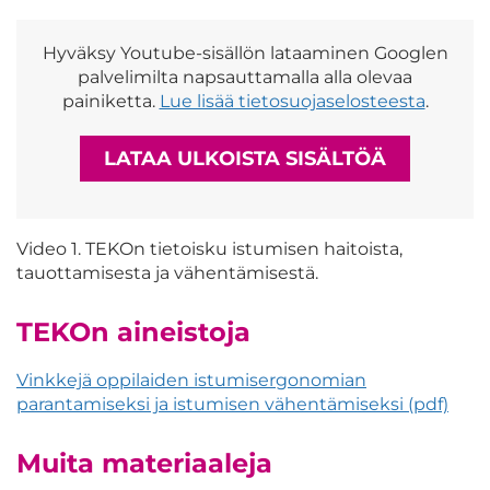
Hyväksy Youtube-sisällön lataaminen Googlen
palvelimilta napsauttamalla alla olevaa
painiketta.
Lue lisää tietosuojaselosteesta
.
LATAA ULKOISTA SISÄLTÖÄ
Video 1. TEKOn tietoisku istumisen haitoista,
tauottamisesta ja vähentämisestä.
TEKOn aineistoja
Vinkkejä oppilaiden istumisergonomian
parantamiseksi ja istumisen vähentämiseksi (pdf)
Muita materiaaleja