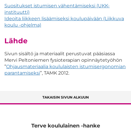
Suositukset istumisen vähentämiseksi (UKK-
instituutti)
Ideoita liikkeen lisäämiseksi koulupäivään (Liikkuva
koulu -ohjelma)
Lähde
Sivun sisältö ja materiaalit perustuvat pääsiassa
Mervi Peltoniemen fysioterapian opinnäytetyöhön
”
Ohjausmateriaalia koululaisten istumisergonomian
parantamiseksi
”, TAMK 2012.
TAKAISIN SIVUN ALKUUN
Terve koululainen -hanke