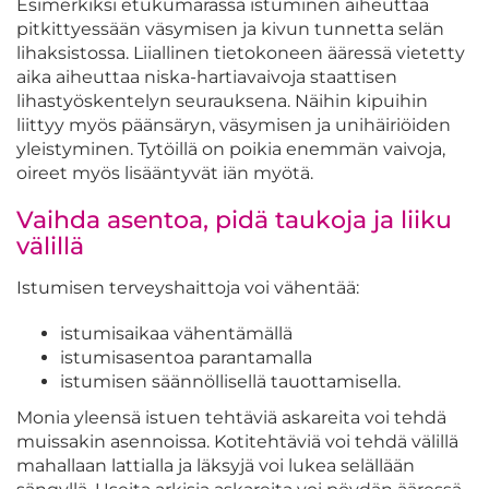
Esimerkiksi etukumarassa istuminen aiheuttaa
pitkittyessään väsymisen ja kivun tunnetta selän
lihaksistossa. Liiallinen tietokoneen ääressä vietetty
aika aiheuttaa niska-hartiavaivoja staattisen
lihastyöskentelyn seurauksena. Näihin kipuihin
liittyy myös päänsäryn, väsymisen ja unihäiriöiden
yleistyminen. Tytöillä on poikia enemmän vaivoja,
oireet myös lisääntyvät iän myötä.
Vaihda asentoa, pidä taukoja ja liiku
välillä
Istumisen terveyshaittoja voi vähentää:
istumisaikaa vähentämällä
istumisasentoa parantamalla
istumisen säännöllisellä tauottamisella.
Monia yleensä istuen tehtäviä askareita voi tehdä
muissakin asennoissa. Kotitehtäviä voi tehdä välillä
mahallaan lattialla ja läksyjä voi lukea selällään