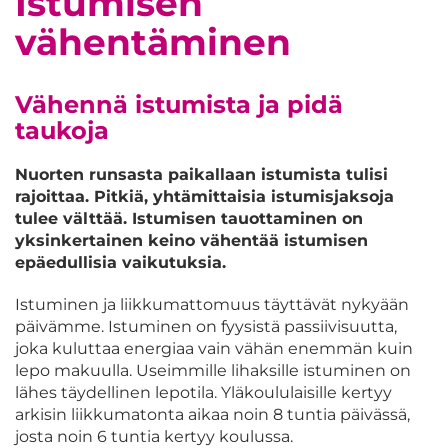
Istumisen
vähentäminen
Vähennä istumista ja pidä
taukoja
Nuorten runsasta paikallaan istumista tulisi
rajoittaa. Pitkiä, yhtämittaisia istumisjaksoja
tulee välttää. Istumisen tauottaminen on
yksinkertainen keino vähentää istumisen
epäedullisia vaikutuksia.
Istuminen ja liikkumattomuus täyttävät nykyään
päivämme. Istuminen on fyysistä passiivisuutta,
joka kuluttaa energiaa vain vähän enemmän kuin
lepo makuulla. Useimmille lihaksille istuminen on
lähes täydellinen lepotila. Yläkoululaisille kertyy
arkisin liikkumatonta aikaa noin 8 tuntia päivässä,
josta noin 6 tuntia kertyy koulussa.