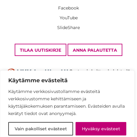
Facebook
YouTube
SlideShare
TILAA UUTISKIRJE
ANNA PALAUTETTA
Käytämme evästeitä
Käytämme verkkosivustollamme evästeitä
verkkosivustomme kehittämiseen ja
Tietosuojaseloste
käyttäjäkokemuksen parantamiseen. Evästeiden avulla
Saavutettavuusseloste
kerätyt tiedot ovat anonyymejä.
© UKK-instituutti 2026
Vain pakolliset evästeet
Hyväksy evästeet
Kaikki oikeudet pidätetään.