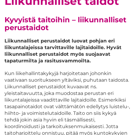
Liikunnalliset taidot
Kyvyistä taitoihin – liikunnalliset
perustaidot
Liikunnalliset perustaidot luovat pohjan eri
liikuntalajeissa tarvittaville lajitaidoille. Hyvät
liikunnalliset perustaidot myös suojaavat
tapaturmilta ja rasitusvammoilta.
Kun liikehallintakykyjä harjoitetaan johonkin
vaativaan suoritukseen yltäviksi, puhutaan taidosta.
Liikunnalliset perustaidot kuvaavat ns.
yleistaitavuutta, joka muodostaa perustan eri
liikuntalajeissa vaadittaville lajitaidoille. Esimerkiksi
tasapainotaidot ovat välttämätön edellytys luistelu-,
hiihto- ja voimistelutaidoille. Taito on siis kykyä
tehdä jokin asia hyvin eli täsmällisesti,
koordinoidusti ja tarkoituksenmukaisesti. Jotta
taitoharjoittelu onnistuu, pitää myös kuntokykyjen