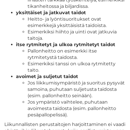
tikanheitossa ja biljardissa.
yksittäiset ja jatkuvat taidot
Heitto- ja lyöntisuoritukset ovat
esimerkkejä yksittäisistä taidoista.
Esimerkiksi hiihto ja uinti ovat jatkuvia
taitoja.
itse rytmitetyt ja ulkoa rytmitetyt taidot
Pallonheitto on esimerkki itse
rytmitetystä taidosta.
Esimerkiksi tanssi on ulkoa rytmitetty
taito.
avoimet ja suljetut taidot
Jos liikkumisympäristö ja suoritus pysyvät
samoina, puhutaan suljetusta taidosta
(esim. pallonheitto seinään).
Jos ympäristö vaihtelee, puhutaan
avoimesta taidosta (esim. pallonheitto
pesäpallopelissä).
Liikunnallisten perustaitojen harjoittaminen ei vaadi