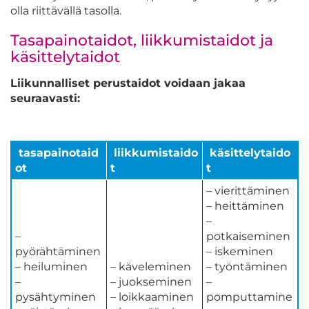
olla riittävällä tasolla.
Tasapainotaidot, liikkumistaidot ja
käsittelytaidot
Liikunnalliset perustaidot voidaan jakaa
seuraavasti:
tasapainotaid
liikkumistaido
käsittelytaido
ot
t
t
– vierittäminen
– heittäminen
–
–
potkaiseminen
pyörähtäminen
– iskeminen
– heiluminen
– käveleminen
– työntäminen
–
– juokseminen
–
pysähtyminen
– loikkaaminen
pomputtamine