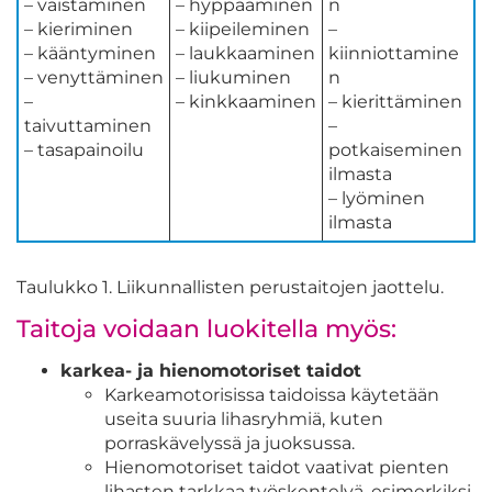
– väistäminen
– hyppääminen
n
– kieriminen
– kiipeileminen
–
– kääntyminen
– laukkaaminen
kiinniottamine
– venyttäminen
– liukuminen
n
–
– kinkkaaminen
– kierittäminen
taivuttaminen
–
– tasapainoilu
potkaiseminen
ilmasta
– lyöminen
ilmasta
Taulukko 1. Liikunnallisten perustaitojen jaottelu.
Taitoja voidaan luokitella myös:
karkea- ja hienomotoriset taidot
Karkeamotorisissa taidoissa käytetään
useita suuria lihasryhmiä, kuten
porraskävelyssä ja juoksussa.
Hienomotoriset taidot vaativat pienten
lihasten tarkkaa työskentelyä, esimerkiksi