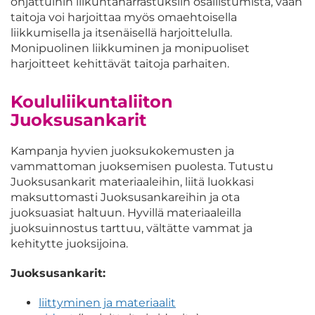
ohjattuihin liikuntaharrastuksiin osallistumista, vaan
taitoja voi harjoittaa myös omaehtoisella
liikkumisella ja itsenäisellä harjoittelulla.
Monipuolinen liikkuminen ja monipuoliset
harjoitteet kehittävät taitoja parhaiten.
Koululiikuntaliiton
Juoksusankarit
Kampanja hyvien juoksukokemusten ja
vammattoman juoksemisen puolesta. Tutustu
Juoksusankarit materiaaleihin, liitä luokkasi
maksuttomasti Juoksusankareihin ja ota
juoksuasiat haltuun. Hyvillä materiaaleilla
juoksuinnostus tarttuu, vältätte vammat ja
kehitytte juoksijoina.
Juoksusankarit:
liittyminen ja materiaalit