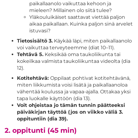
paikallaanolo vaikuttaa kehoon ja
mieleen? Millainen olo siitä tulee?
Yläkouluikäiset saattavat viettää paljon
aikaa paikallaan. Kuinka paljon sinä arvelet
istuvasi?
Tietosisältö 3.
Käykää läpi, miten paikallaanolo
voi vaikuttaa terveyteemme (diat 10–11).
Tehtävä 5.
Keksikää oma taukoliikunta tai
kokeilkaa valmista taukoliikuntaa videolta (dia
12).
Kotitehtävä:
Oppilaat pohtivat kotitehtävänä,
miten liikkumista voisi lisätä ja paikallaanoloa
vähentää koulussa ja vapaa-ajalla. Ottakaa yksi
tapa luokalle käyttöön (dia 13).
Voit ohjeistaa jo tämän tunnin päätteeksi
päiväkirjan täyttöä (jos on viikko väliä 3.
oppituntiin (dia 39).
2. oppitunti (45 min)