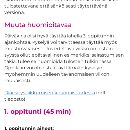
tulostettavana että sähköisesti täytettävänä
versiona.
Muuta huomioitavaa
Päiväkirja olisi hyvä täyttää lähellä 3. oppitunnin
ajankohtaa. Kyselyä voi tarvittaessa täyttää myös
muistinvaraisesti. Jos edeltävä viikko on jostain
syystä ollut epätavallinen esimerkiksi sairastumisen
takia, tulee se huomioida tulosten tulkinnassa.
Oppilaan voi ohjeistaa täyttämään kyselyn
myöhemmin uudelleen tavanomaisen viikon
mukaisesti.
Diaesitys liikkumisen kokonaisuudesta
(pdf-
tiedosto)
1. oppitunti (45 min)
1. oppitunnin aiheet: