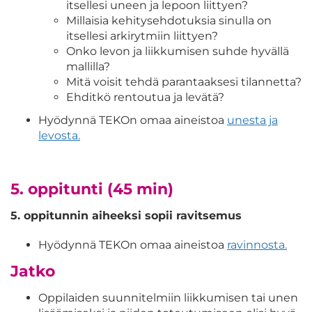
itsellesi uneen ja lepoon liittyen?
Millaisia kehitysehdotuksia sinulla on
itsellesi arkirytmiin liittyen?
Onko levon ja liikkumisen suhde hyvällä
mallilla?
Mitä voisit tehdä parantaaksesi tilannetta?
Ehditkö rentoutua ja levätä?
Hyödynnä TEKOn omaa aineistoa
unesta ja
levosta.
5. oppitunti (45 min)
5. oppitunnin aiheeksi sopii ravitsemus
Hyödynnä TEKOn omaa aineistoa
ravinnosta.
Jatko
Oppilaiden suunnitelmiin liikkumisen tai unen