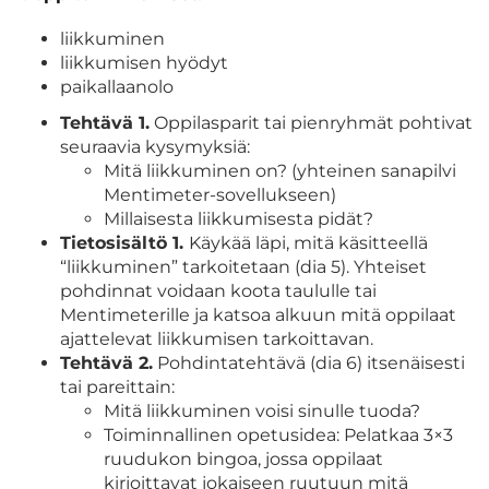
liikkuminen
liikkumisen hyödyt
paikallaanolo
Tehtävä 1.
Oppilasparit tai pienryhmät pohtivat
seuraavia kysymyksiä:
Mitä liikkuminen on? (yhteinen sanapilvi
Mentimeter-sovellukseen)
Millaisesta liikkumisesta pidät?
Tietosisältö 1.
Käykää läpi, mitä käsitteellä
“liikkuminen” tarkoitetaan (dia 5). Yhteiset
pohdinnat voidaan koota taululle tai
Mentimeterille ja katsoa alkuun mitä oppilaat
ajattelevat liikkumisen tarkoittavan.
Tehtävä 2.
Pohdintatehtävä (dia 6) itsenäisesti
tai pareittain:
Mitä liikkuminen voisi sinulle tuoda?
Toiminnallinen opetusidea: Pelatkaa 3×3
ruudukon bingoa, jossa oppilaat
kirjoittavat jokaiseen ruutuun mitä