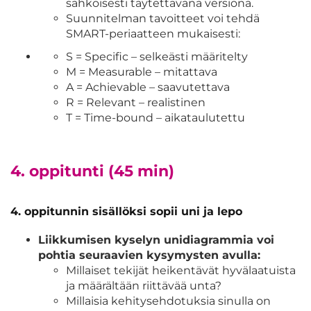
sähköisesti täytettävänä versiona.
Suunnitelman tavoitteet voi tehdä
SMART-periaatteen mukaisesti:
S = Specific – selkeästi määritelty
M = Measurable – mitattava
A = Achievable – saavutettava
R = Relevant – realistinen
T = Time-bound – aikataulutettu
4. oppitunti (45 min)
4. oppitunnin sisällöksi sopii uni ja lepo
Liikkumisen kyselyn unidiagrammia voi
pohtia seuraavien kysymysten avulla:
Millaiset tekijät heikentävät hyvälaatuista
ja määrältään riittävää unta?
Millaisia kehitysehdotuksia sinulla on