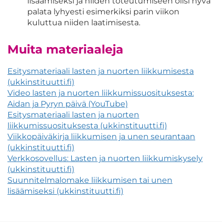
lisäämiseksi ja niiden toteutumiseen olisi hyvä
palata lyhyesti esimerkiksi parin viikon
kuluttua niiden laatimisesta.
Muita materiaaleja
Esitysmateriaali lasten ja nuorten liikkumisesta
(ukkinstituutti.fi)
Video lasten ja nuorten liikkumissuosituksesta:
Aidan ja Pyryn päivä (YouTube)
Esitysmateriaali lasten ja nuorten
liikkumissuosituksesta (ukkinstituutti.fi)
Viikkopäiväkirja liikkumisen ja unen seurantaan
(ukkinstituutti.fi)
Verkkosovellus: Lasten ja nuorten liikkumiskysely
(ukkinstituutti.fi)
Suunnitelmalomake liikkumisen tai unen
lisäämiseksi (ukkinstituutti.fi)