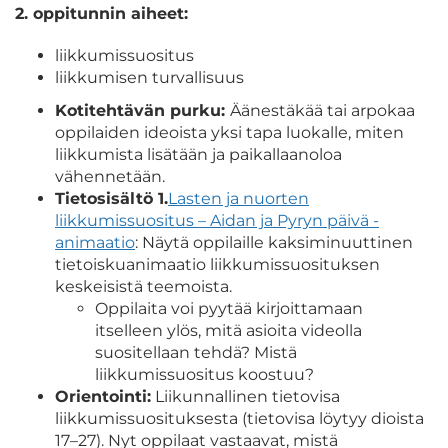
2. oppitunnin aiheet:
liikkumissuositus
liikkumisen turvallisuus
Kotitehtävän purku:
Äänestäkää tai arpokaa
oppilaiden ideoista yksi tapa luokalle, miten
liikkumista lisätään ja paikallaanoloa
vähennetään.
Tietosisältö 1.
Lasten ja nuorten
liikkumissuositus – Aidan ja Pyryn päivä -
animaatio
: Näytä oppilaille kaksiminuuttinen
tietoiskuanimaatio liikkumissuosituksen
keskeisistä teemoista.
Oppilaita voi pyytää kirjoittamaan
itselleen ylös, mitä asioita videolla
suositellaan tehdä? Mistä
liikkumissuositus koostuu?
Orientointi:
Liikunnallinen tietovisa
liikkumissuosituksesta (tietovisa löytyy dioista
17–27). Nyt oppilaat vastaavat, mistä