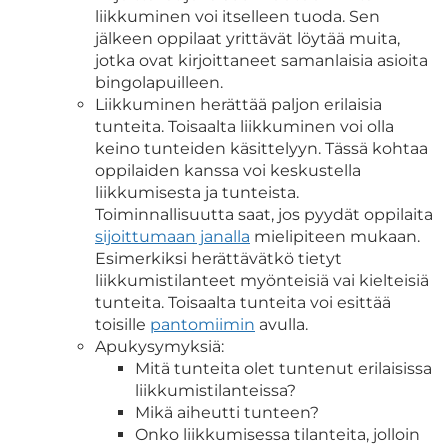
liikkuminen voi itselleen tuoda. Sen
jälkeen oppilaat yrittävät löytää muita,
jotka ovat kirjoittaneet samanlaisia asioita
bingolapuilleen.
Liikkuminen herättää paljon erilaisia
tunteita. Toisaalta liikkuminen voi olla
keino tunteiden käsittelyyn. Tässä kohtaa
oppilaiden kanssa voi keskustella
liikkumisesta ja tunteista.
Toiminnallisuutta saat, jos pyydät oppilaita
sijoittumaan janalla
mielipiteen mukaan.
Esimerkiksi herättävätkö tietyt
liikkumistilanteet myönteisiä vai kielteisiä
tunteita. Toisaalta tunteita voi esittää
toisille
pantomiimin
avulla.
Apukysymyksiä:
Mitä tunteita olet tuntenut erilaisissa
liikkumistilanteissa?
Mikä aiheutti tunteen?
Onko liikkumisessa tilanteita, jolloin