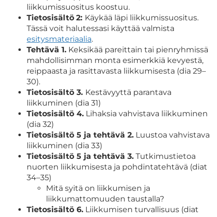
liikkumissuositus koostuu.
Tietosisältö
2:
Käykää läpi liikkumissuositus.
Tässä voit halutessasi käyttää valmista
esitysmateriaalia
.
Tehtävä 1.
Keksikää pareittain tai pienryhmissä
mahdollisimman monta esimerkkiä kevyestä,
reippaasta ja rasittavasta liikkumisesta (dia 29–
30).
Tietosisältö 3.
Kestävyyttä parantava
liikkuminen (dia 31)
Tietosisältö 4.
Lihaksia vahvistava liikkuminen
(dia 32)
Tietosisältö 5 ja tehtävä 2.
Luustoa vahvistava
liikkuminen (dia 33)
Tietosisältö 5 ja tehtävä 3.
Tutkimustietoa
nuorten liikkumisesta ja pohdintatehtävä (diat
34–35)
Mitä syitä on liikkumisen ja
liikkumattomuuden taustalla?
Tietosisältö 6.
Liikkumisen turvallisuus (diat