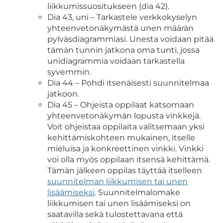
liikkumissuositukseen (dia 42).
Dia 43, uni – Tarkastele verkkokyselyn
yhteenvetonäkymästä unen määrän
pylväsdiagrammiasi. Unesta voidaan pitää
tämän tunnin jatkona oma tunti, jossa
unidiagrammia voidaan tarkastella
syvemmin.
Dia 44 – Pohdi itsenäisesti suunnitelmaa
jatkoon.
Dia 45 – Ohjeista oppilaat katsomaan
yhteenvetonäkymän lopusta vinkkejä.
Voit ohjeistaa oppilaita valitsemaan yksi
kehittämiskohteen mukainen, itselle
mieluisa ja konkreettinen vinkki. Vinkki
voi olla myös oppilaan itsensä kehittämä.
Tämän jälkeen oppilas täyttää itselleen
suunnitelman liikkumisen tai unen
lisäämiseksi
. Suunnitelmalomake
liikkumisen tai unen lisäämiseksi on
saatavilla sekä tulostettavana että