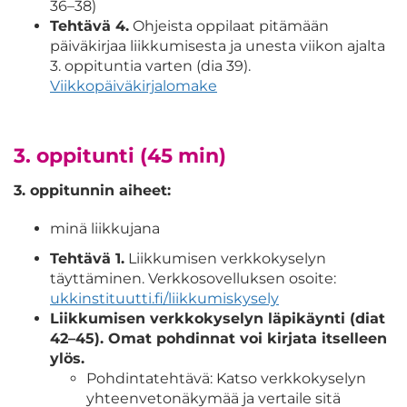
36–38)
Tehtävä 4.
Ohjeista oppilaat pitämään
päiväkirjaa liikkumisesta ja unesta viikon ajalta
3. oppituntia varten (dia 39).
Viikkopäiväkirjalomake
3. oppitunti (45 min)
3. oppitunnin aiheet:
minä liikkujana
Tehtävä 1.
Liikkumisen verkkokyselyn
täyttäminen. Verkkosovelluksen osoite:
ukkinstituutti.fi/liikkumiskysely
Liikkumisen verkkokyselyn läpikäynti (diat
42–45). Omat pohdinnat voi kirjata itselleen
ylös.
Pohdintatehtävä: Katso verkkokyselyn
yhteenvetonäkymää ja vertaile sitä