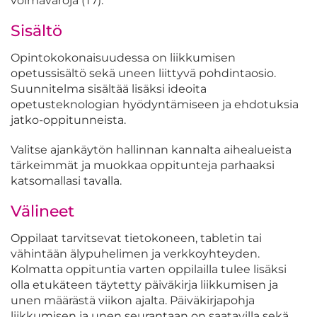
voimavaroja (T7).
Sisältö
Opintokokonaisuudessa on liikkumisen
opetussisältö sekä uneen liittyvä pohdintaosio.
Suunnitelma sisältää lisäksi ideoita
opetusteknologian hyödyntämiseen ja ehdotuksia
jatko-oppitunneista.
Valitse ajankäytön hallinnan kannalta aihealueista
tärkeimmät ja muokkaa oppitunteja parhaaksi
katsomallasi tavalla.
Välineet
Oppilaat tarvitsevat tietokoneen, tabletin tai
vähintään älypuhelimen ja verkkoyhteyden.
Kolmatta oppituntia varten oppilailla tulee lisäksi
olla etukäteen täytetty päiväkirja liikkumisen ja
unen määrästä viikon ajalta. Päiväkirjapohja
liikkumisen ja unen seurantaan on saatavilla sekä