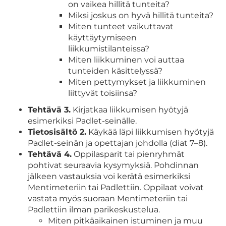
on vaikea hillitä tunteita?
Miksi joskus on hyvä hillitä tunteita?
Miten tunteet vaikuttavat
käyttäytymiseen
liikkumistilanteissa?
Miten liikkuminen voi auttaa
tunteiden käsittelyssä?
Miten pettymykset ja liikkuminen
liittyvät toisiinsa?
Tehtävä 3.
Kirjatkaa liikkumisen hyötyjä
esimerkiksi Padlet-seinälle.
Tietosisältö 2.
Käykää läpi liikkumisen hyötyjä
Padlet-seinän ja opettajan johdolla (diat 7–8).
Tehtävä 4.
Oppilasparit tai pienryhmät
pohtivat seuraavia kysymyksiä. Pohdinnan
jälkeen vastauksia voi kerätä esimerkiksi
Mentimeteriin tai Padlettiin. Oppilaat voivat
vastata myös suoraan Mentimeteriin tai
Padlettiin ilman parikeskustelua.
Miten pitkäaikainen istuminen ja muu