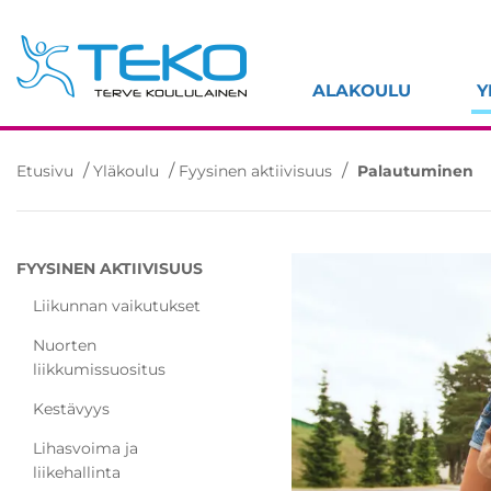
Hyppää
sisältöön
ALAKOULU
Y
/
/
/
Etusivu
Yläkoulu
Fyysinen aktiivisuus
Palautuminen
FYYSINEN AKTIIVISUUS
Liikunnan vaikutukset
Nuorten
liikkumissuositus
Kestävyys
Lihasvoima ja
liikehallinta