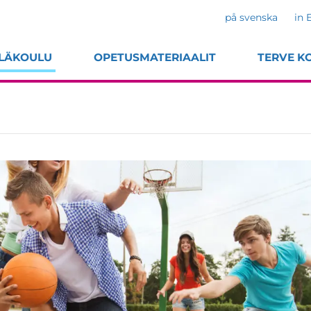
på svenska
in 
LÄKOULU
OPETUSMATERIAALIT
TERVE K