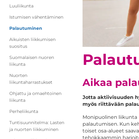
Luuliikunta
Istumisen vähentäminen
Palautuminen
Aikuisten liikkumisen
suositus
Palaut
Suomalaisen nuoren
liikunta
Nuorten
Aikaa pala
liikuntaharrastukset
Ohjattu ja omaehtoinen
Jotta aktiivisuuden 
liikunta
myös riittävään pala
Perheliikunta
Monipuolinen liikunta 
Tuntisuunnitelma: Lasten
palautumisen. Kun keho
ja nuorten liikkuminen
toiset osa-alueet saav
tehokkaammin harjoite