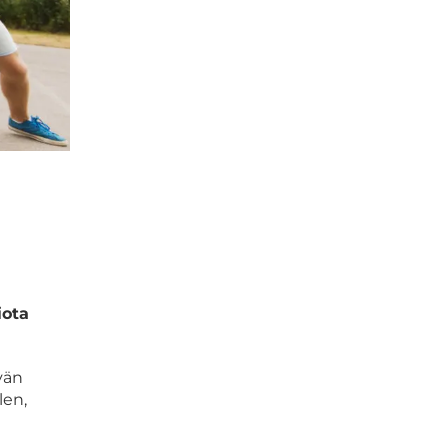
iota
vän
len,