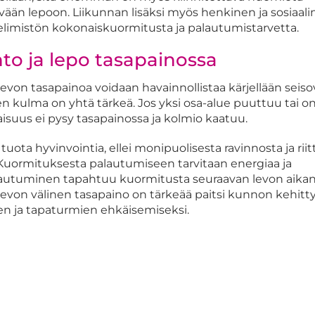
ävään lepoon. Liikunnan lisäksi myös henkinen ja sosiaal
t elimistön kokonaiskuormitusta ja palautumistarvetta.
nto ja lepo tasapainossa
levon tasapainoa voidaan havainnollistaa kärjellään seiso
en kulma on yhtä tärkeä. Jos yksi osa-alue puuttuu tai o
isuus ei pysy tasapainossa ja kolmio kaatuu.
tuota hyvinvointia, ellei monipuolisesta ravinnosta ja rii
 Kuormituksesta palautumiseen tarvitaan energiaa ja
alautuminen tapahtuu kuormitusta seuraavan levon aikan
 levon välinen tasapaino on tärkeää paitsi kunnon kehit
n ja tapaturmien ehkäisemiseksi.