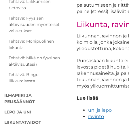
Tehtävä: Liikkumisen
palautumiseen ja riitt
tietovisa
paine (stressi) lisäävä
Tehtävä: Fyysisen
Liikunta, ravi
aktiivisuuden myönteiset
vaikutukset
Liikunnan, ravinnon ja 
Tehtävä: Monipuolinen
kolmiolla, jonka jokain
liikunta
yliedustettuna, kokona
Tehtävä: Mikä on fyysinen
Runsaskaan liikunta ei 
aktiivisuutesi?
levosta pidetä huolta.
rakennusaineita, ja p
Tehtävä: Bingo
Liikunnan, ravinnon ja
liikkumisesta
myös ylikuormittumise
ILMAPIIRI JA
Lue lisää
PELISÄÄNNÖT
uni ja lepo
LEPO JA UNI
ravinto
LIIKUNTATAIDOT