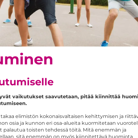
uminen
utumiselle
hyvät vaikutukset saavutetaan, pitää kiinnittää huom
utumiseen.
takaa elimistön kokonaisvaltaisen kehittymisen ja riittä
n osia ja kunnon eri osa-alueita kuormitetaan vuorotel
at palautua toisten tehdessä töitä. Mitä enemmän ja
llaan, sitä enemmän on myös kiinnitettävä huomiota