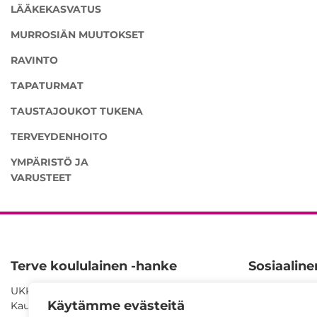
LÄÄKEKASVATUS
MURROSIÄN MUUTOKSET
RAVINTO
TAPATURMAT
TAUSTAJOUKOT TUKENA
TERVEYDENHOITO
YMPÄRISTÖ JA
VARUSTEET
Terve koululainen -hanke
Sosiaalin
UKK-instituutti
Facebook
Käytämme evästeitä
Kaupinpuistonkatu 1
YouTube