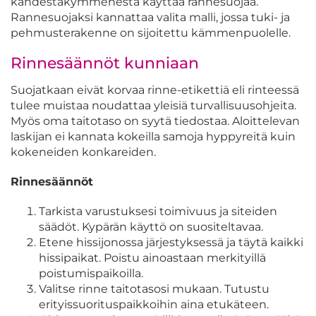
kahdestakymmenestä käyttää rannesuojaa.
Rannesuojaksi kannattaa valita malli, jossa tuki- ja
pehmusterakenne on sijoitettu kämmenpuolelle.
Rinnesäännöt kunniaan
Suojatkaan eivät korvaa rinne-etikettiä eli rinteessä
tulee muistaa noudattaa yleisiä turvallisuusohjeita.
Myös oma taitotaso on syytä tiedostaa. Aloittelevan
laskijan ei kannata kokeilla samoja hyppyreitä kuin
kokeneiden konkareiden.
Rinnesäännöt
Tarkista varustuksesi toimivuus ja siteiden
säädöt. Kypärän käyttö on suositeltavaa.
Etene hissijonossa järjestyksessä ja täytä kaikki
hissipaikat. Poistu ainoastaan merkityillä
poistumispaikoilla.
Valitse rinne taitotasosi mukaan. Tutustu
erityissuorituspaikkoihin aina etukäteen.