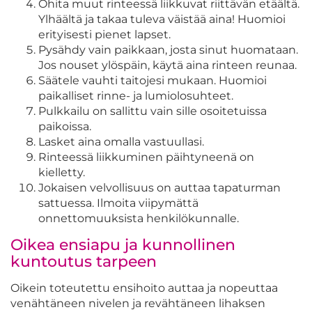
Ohita muut rinteessä liikkuvat riittävän etäältä.
Ylhäältä ja takaa tuleva väistää aina! Huomioi
erityisesti pienet lapset.
Pysähdy vain paikkaan, josta sinut huomataan.
Jos nouset ylöspäin, käytä aina rinteen reunaa.
Säätele vauhti taitojesi mukaan. Huomioi
paikalliset rinne- ja lumiolosuhteet.
Pulkkailu on sallittu vain sille osoitetuissa
paikoissa.
Lasket aina omalla vastuullasi.
Rinteessä liikkuminen päihtyneenä on
kielletty.
Jokaisen velvollisuus on auttaa tapaturman
sattuessa. Ilmoita viipymättä
onnettomuuksista henkilökunnalle.
Oikea ensiapu ja kunnollinen
kuntoutus tarpeen
Oikein toteutettu ensihoito auttaa ja nopeuttaa
venähtäneen nivelen ja revähtäneen lihaksen