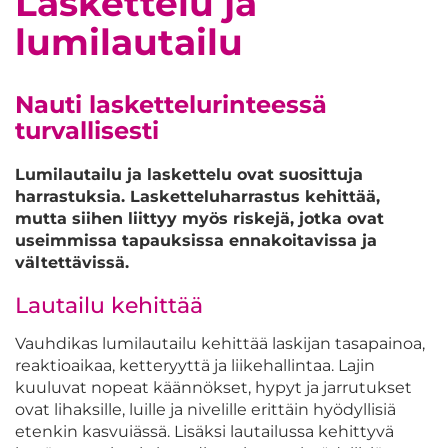
Laskettelu ja
lumilautailu
Nauti laskettelurinteessä
turvallisesti
Lumilautailu ja laskettelu ovat suosittuja
harrastuksia. Lasketteluharrastus kehittää,
mutta siihen liittyy myös riskejä, jotka ovat
useimmissa tapauksissa ennakoitavissa ja
vältettävissä.
Lautailu kehittää
Vauhdikas lumilautailu kehittää laskijan tasapainoa,
reaktioaikaa, ketteryyttä ja liikehallintaa. Lajin
kuuluvat nopeat käännökset, hypyt ja jarrutukset
ovat lihaksille, luille ja nivelille erittäin hyödyllisiä
etenkin kasvuiässä. Lisäksi lautailussa kehittyvä