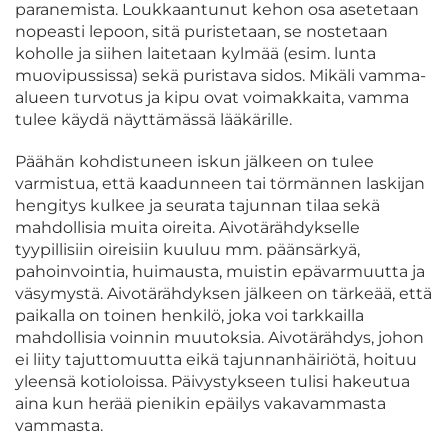
paranemista. Loukkaantunut kehon osa asetetaan
nopeasti lepoon, sitä puristetaan, se nostetaan
koholle ja siihen laitetaan kylmää (esim. lunta
muovipussissa) sekä puristava sidos. Mikäli vamma-
alueen turvotus ja kipu ovat voimakkaita, vamma
tulee käydä näyttämässä lääkärille.
Päähän kohdistuneen iskun jälkeen on tulee
varmistua, että kaadunneen tai törmännen laskijan
hengitys kulkee ja seurata tajunnan tilaa sekä
mahdollisia muita oireita. Aivotärähdykselle
tyypillisiin oireisiin kuuluu mm. päänsärkyä,
pahoinvointia, huimausta, muistin epävarmuutta ja
väsymystä. Aivotärähdyksen jälkeen on tärkeää, että
paikalla on toinen henkilö, joka voi tarkkailla
mahdollisia voinnin muutoksia. Aivotärähdys, johon
ei liity tajuttomuutta eikä tajunnanhäiriötä, hoituu
yleensä kotioloissa. Päivystykseen tulisi hakeutua
aina kun herää pienikin epäilys vakavammasta
vammasta.