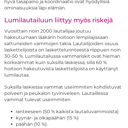
hyvä tasapaino ja koordinaatio ovat hyödyllisiä
ominaisuuksia läpi elämän.
Lumilautailuun liittyy myös riskejä
Vuosittain noin 2000 lautailijaa joutuu
hakeutumaan lääkärin hoitoon lempilajissaan
sattuneiden vammojen takia. Lautailijoiden osuus
laskettelijoista on laskettelurinteestä riippuen noin
30–50 %. Lumilautailussa vammariskit ovat hieman
korkeammat kuin suksilla laskiessa, sillä 60 %
hoitoon hakeutuvista laskettelijoista on käyttänyt
lumilautaa.
Suksilla laskiessa vammat useimmiten kohdistuvat
polveen ja peukalon tyviniveleen. Lautaillessa
vammat tulevat useimmiten
ranteeseen (50 % kaikista lautailuvammoista)
kyynär- ja olkapäähän (15 %)
päähän (10 %).