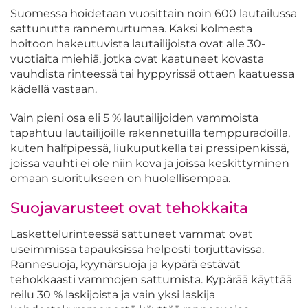
Suomessa hoidetaan vuosittain noin 600 lautailussa
sattunutta rannemurtumaa. Kaksi kolmesta
hoitoon hakeutuvista lautailijoista ovat alle 30-
vuotiaita miehiä, jotka ovat kaatuneet kovasta
vauhdista rinteessä tai hyppyrissä ottaen kaatuessa
kädellä vastaan.
Vain pieni osa eli 5 % lautailijoiden vammoista
tapahtuu lautailijoille rakennetuilla temppuradoilla,
kuten halfpipessä, liukuputkella tai pressipenkissä,
joissa vauhti ei ole niin kova ja joissa keskittyminen
omaan suoritukseen on huolellisempaa.
Suojavarusteet ovat tehokkaita
Laskettelurinteessä sattuneet vammat ovat
useimmissa tapauksissa helposti torjuttavissa.
Rannesuoja, kyynärsuoja ja kypärä estävät
tehokkaasti vammojen sattumista. Kypärää käyttää
reilu 30 % laskijoista ja vain yksi laskija