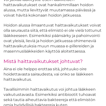
haittavaikutukset ovat hankalimmillaan hoidon
alussa, mutta lievittyvät muutamassa päivässä ja
voivat hävitä kokonaan hoidon jatkuessa.
Hoidon alussa ilmaantuvat haittavaikutukset voivat
olla seurausta siitä, että elimistö ei ole vielä tottunut
lääkkeeseen. Esimerkiksi päänsärky ja pahoinvointi
ovat yleisiä, lieviä ja hoidon jatkuessa ohimeneviä
haittavaikutuksia muun muassa e-pillereiden ja
masennuslääkkeiden käyttöä aloitettaessa.
Mistä haittavaikutukset johtuvat?
Aina ei ole helppo erottaa sitä, johtuuko oire
hoidettavasta sairaudesta, vai onko se lääkkeen
haittavaikutus.
Tavallisimmin haittavaikutus voi johtua lääkkeen
vaikutustavasta. Esimerkiksi antibiootit tuhoavat
sekä tautia aiheuttavia bakteereja että elimistön
omia hyödyllisiä bakteereja kuten