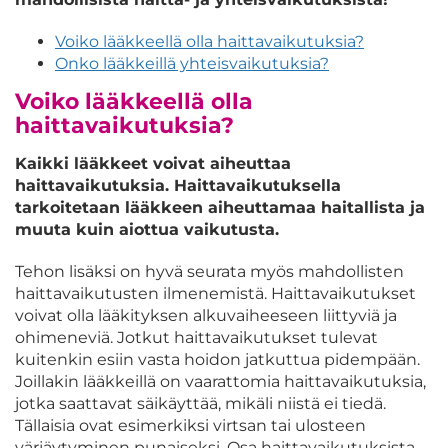
Voiko lääkkeellä olla haittavaikutuksia?
Onko lääkkeillä yhteisvaikutuksia?
Voiko lääkkeellä olla
haittavaikutuksia?
Kaikki lääkkeet voivat aiheuttaa
haittavaikutuksia. Haittavaikutuksella
tarkoitetaan lääkkeen aiheuttamaa haitallista ja
muuta kuin aiottua vaikutusta.
Tehon lisäksi on hyvä seurata myös mahdollisten
haittavaikutusten ilmenemistä. Haittavaikutukset
voivat olla lääkityksen alkuvaiheeseen liittyviä ja
ohimeneviä. Jotkut haittavaikutukset tulevat
kuitenkin esiin vasta hoidon jatkuttua pidempään.
Joillakin lääkkeillä on vaarattomia haittavaikutuksia,
jotka saattavat säikäyttää, mikäli niistä ei tiedä.
Tällaisia ovat esimerkiksi virtsan tai ulosteen
värjäytyminen punaiseksi. Osa haittavaikutuksista