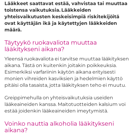
Lääkkeet saattavat estää, vahvistaa tai muuttaa
toistensa vaikutuksia. Lääkkeiden
yhteisvaikutusten keskeisimpiä riskitekijöitä
ovat käyttäjän ikä ja käytettyjen lääkkeiden
määrä.
Täytyykö ruokavaliota muuttaa
lääkitykseni aikana?
Yleensä ruokavaliota ei tarvitse muuttaa lääkityksen
aikana. Tästä on kuitenkin joitakin poikkeuksia.
Esimerkiksi varfariinin käytön aikana erityisesti
monien vihreiden kasviksien ja hedelmien käyttö
pitäisi olla tasaista, jotta lääkityksen teho ei muutu.
Greippimehulla on yhteisvaikutuksia useiden
lääkeaineiden kanssa. Maitotuotteiden kalsium voi
estää joidenkin lääkeaineiden imeytymistä.
Voinko nauttia alkoholia lääkitykseni
aikana?