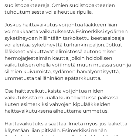
suolistobakteereja. Omien suolistobakteerien
tuhoutumisesta voi aiheutua ripulia.
Joskus haittavaikutus voi johtua lääkkeen liian
voimakkaasta vaikutuksesta. Esimerkiksi sydämen
syketiheyden hillintään tarkoitettu beetasalpaaja
voi alentaa syketiheyttä turhankin paljon. Jotkut
lääkkeet vaikuttavat elimistössä autonomisen
hermojärjestelmän kautta, jolloin hoidollisen
vaikutuksen ohella voi ilmetä muun muassa suun ja
silmien kuivumista, sydämen harvalyöntisyyttä,
ummetusta tai lähinäön epätarkkuutta.
Osa haittavaikutuksista voi johtua niiden
vaikutuksista muualla kuin toivotussa paikassa,
kuten esimerkiksi vahvojen kipulääkkeiden
haittavaikutuksena aiheuttama ummetus.
Haittavaikutuksia saattaa ilmetä myös, jos lääkettä
käytetään liian pitkään. Esimerkiksi nenän