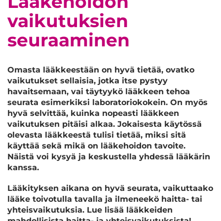
Lääkehoidon
vaikutuksien
seuraaminen
Omasta lääkkeestään on hyvä tietää, ovatko
vaikutukset sellaisia, jotka itse pystyy
havaitsemaan, vai täytyykö lääkkeen tehoa
seurata esimerkiksi laboratoriokokein. On myös
hyvä selvittää, kuinka nopeasti lääkkeen
vaikutuksen pitäisi alkaa. Jokaisesta käytössä
olevasta lääkkeestä tulisi tietää, miksi sitä
käyttää sekä mikä on lääkehoidon tavoite.
Näistä voi kysyä ja keskustella yhdessä lääkärin
kanssa.
Lääkityksen aikana on hyvä seurata, vaikuttaako
lääke toivotulla tavalla ja ilmeneekö haitta- tai
yhteisvaikutuksia.
Lue lisää lääkkeiden
mahdollisista haitta- ja yhteisvaikutuksista!