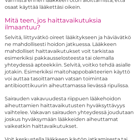
Varmista ennen lääkkeen oton aloittamista, että
osaat käyttää lääkettäsi oikein.
Mitä teen, jos haittavaikutuksia
ilmaantuu?
Selvitä, liittyvätkö oireet lääkitykseen ja häviävätkö
ne mahdollisesti hoidon jatkuessa.
Lääkkeen
mahdolliset haittavaikutukset voit tarkistaa
esimerkiksi pakkausselosteesta tai
olemalla
yhteydessä apteekkiin.
Selvitä, voitko tehdä asialle
jotakin. Esimerkiksi maitohappobakteerien käyttö
voi auttaa tasoittamaan vatsan toimintaa
antibioottikuurin aiheuttamassa lievässä ripulissa.
Sairauden vakavuudesta riippuen lääkehoidon
aiheuttamien haittavaikutusten hyväksyttävyys
vaihtelee. Vakavan sairauden yhteydessä joudutaan
joskus hyväksymään lääkkeiden aiheuttamat
vaikeatkin haittavaikutukset.
Voit keskustella lääkkeen käytön jatkamisesta tai