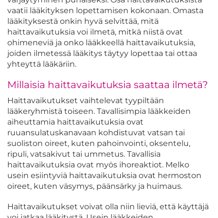
vaatii lääkityksen lopettamisen kokonaan. Omasta
lääkityksestä onkin hyvä selvittää, mitä
haittavaikutuksia voi ilmetä, mitkä niistä ovat
ohimeneviä ja onko lääkkeellä haittavaikutuksia,
joiden ilmetessä lääkitys täytyy lopettaa tai ottaa
yhteyttä lääkäriin.
Millaisia haittavaikutuksia saattaa ilmetä?
Haittavaikutukset vaihtelevat tyypiltään
lääkeryhmistä toiseen. Tavallisimpia lääkkeiden
aiheuttamia haittavaikutuksia ovat
ruuansulatuskanavaan kohdistuvat vatsan tai
suoliston oireet, kuten pahoinvointi, oksentelu,
ripuli, vatsakivut tai ummetus. Tavallisia
haittavaikutuksia ovat myös ihoreaktiot. Melko
usein esiintyviä haittavaikutuksia ovat hermoston
oireet, kuten väsymys, päänsärky ja huimaus.
Haittavaikutukset voivat olla niin lieviä, että käyttäjä
voi jatkaa lääkitystä. Usein lääkkeiden