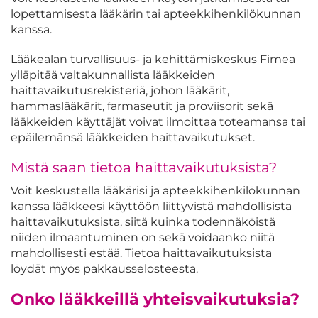
lopettamisesta lääkärin tai apteekkihenkilökunnan
kanssa.
Lääkealan turvallisuus- ja kehittämiskeskus Fimea
ylläpitää valtakunnallista lääkkeiden
haittavaikutusrekisteriä, johon lääkärit,
hammaslääkärit, farmaseutit ja proviisorit sekä
lääkkeiden käyttäjät voivat ilmoittaa toteamansa tai
epäilemänsä lääkkeiden haittavaikutukset.
Mistä saan tietoa haittavaikutuksista?
Voit keskustella lääkärisi ja apteekkihenkilökunnan
kanssa lääkkeesi käyttöön liittyvistä mahdollisista
haittavaikutuksista, siitä kuinka todennäköistä
niiden ilmaantuminen on sekä voidaanko niitä
mahdollisesti estää. Tietoa haittavaikutuksista
löydät myös pakkausselosteesta.
Onko lääkkeillä yhteisvaikutuksia?