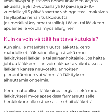
limakalvoja supistavien nenäsuihkeiden käyttö
aikuisilla ja yli 10-vuotiailla yli 10 päivää ja 2−10-
vuotiailla yli 5 päivää saattaa vahingoittaa limakalvoa
tai ylläpitää nenän tukkoisuutta
(esimerkiksi ksylometatsoliini). Lääke- tai lääkkeen
apuaineelle voi olla myös allerginen.
Kuinka voin välttää haittavaikutuksia?
Kun sinulle määrätään uutta lääkettä, kerro
mahdolliset lääkeaineallergiasi sekä muu
lääkityksesi lääkärille tai sairaanhoitajalle. Jos haitta
johtuu lääkkeen liian voimakkaasta vaikutuksesta,
lääkärin kanssa neuvoteltu annoksen
pienentäminen voi vähentää lääkityksen
aiheuttamia ongelmia.
Kerro mahdolliset lääkeaineallergiasi sekä muu
lääkityksesi myös apteekissa farmaseuttiselle
henkilökunnalle ostaessasi itsehoitolääkettä.