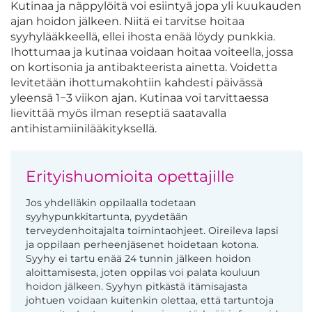
Kutinaa ja näppylöitä voi esiintyä jopa yli kuukauden
ajan hoidon jälkeen. Niitä ei tarvitse hoitaa
syyhylääkkeellä, ellei ihosta enää löydy punkkia.
Ihottumaa ja kutinaa voidaan hoitaa voiteella, jossa
on kortisonia ja antibakteerista ainetta. Voidetta
levitetään ihottumakohtiin kahdesti päivässä
yleensä 1−3 viikon ajan. Kutinaa voi tarvittaessa
lievittää myös ilman reseptiä saatavalla
antihistamiinilääkityksellä.
Erityishuomioita opettajille
Jos yhdelläkin oppilaalla todetaan
syyhypunkkitartunta, pyydetään
terveydenhoitajalta toimintaohjeet. Oireileva lapsi
ja oppilaan perheenjäsenet hoidetaan kotona.
Syyhy ei tartu enää 24 tunnin jälkeen hoidon
aloittamisesta, joten oppilas voi palata kouluun
hoidon jälkeen. Syyhyn pitkästä itämisajasta
johtuen voidaan kuitenkin olettaa, että tartuntoja