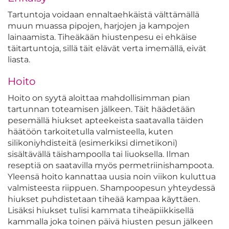
Tartuntoja voidaan ennaltaehkäistä välttämällä
muun muassa pipojen, harjojen ja kampojen
lainaamista. Tiheäkään hiustenpesu ei ehkäise
täitartuntoja, sillä täit elävät verta imemällä, eivät
liasta.
Hoito
Hoito on syytä aloittaa mahdollisimman pian
tartunnan toteamisen jälkeen. Täit häädetään
pesemällä hiukset apteekeista saatavalla täiden
häätöön tarkoitetulla valmisteella, kuten
silikoniyhdisteitä (esimerkiksi dimetikoni)
sisältävällä täishampoolla tai liuoksella. Ilman
reseptiä on saatavilla myös permetriinishampoota.
Yleensä hoito kannattaa uusia noin viikon kuluttua
valmisteesta riippuen. Shampoopesun yhteydessä
hiukset puhdistetaan tiheää kampaa käyttäen.
Lisäksi hiukset tulisi kammata tiheäpiikkisellä
kammalla joka toinen päivä hiusten pesun jälkeen