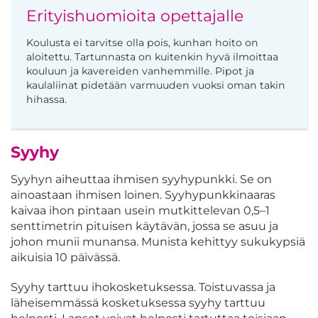
Erityishuomioita opettajalle
Koulusta ei tarvitse olla pois, kunhan hoito on
aloitettu. Tartunnasta on kuitenkin hyvä ilmoittaa
kouluun ja kavereiden vanhemmille. Pipot ja
kaulaliinat pidetään varmuuden vuoksi oman takin
hihassa.
Syyhy
Syyhyn aiheuttaa ihmisen syyhypunkki. Se on
ainoastaan ihmisen loinen. Syyhypunkkinaaras
kaivaa ihon pintaan usein mutkittelevan 0,5–1
senttimetrin pituisen käytävän, jossa se asuu ja
johon munii munansa. Munista kehittyy sukukypsiä
aikuisia 10 päivässä.
Syyhy tarttuu ihokosketuksessa. Toistuvassa ja
läheisemmässä kosketuksessa syyhy tarttuu