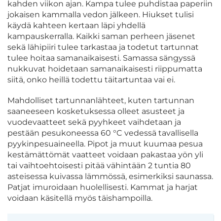
kahden viikon ajan. Kampa tulee puhdistaa paperiin
jokaisen kammalla vedon jälkeen. Hiukset tulisi
käydä kahteen kertaan läpi yhdellä
kampauskerralla. Kaikki saman perheen jäsenet
sekä lähipiiri tulee tarkastaa ja todetut tartunnat
tulee hoitaa samanaikaisesti. Samassa sängyssä
nukkuvat hoidetaan samanaikaisesti riippumatta
siitä, onko heillä todettu täitartuntaa vai ei.
Mahdolliset tartunnanlähteet, kuten tartunnan
saaneeseen kosketuksessa olleet asusteet ja
vuodevaatteet sekä pyyhkeet vaihdetaan ja
pestään pesukoneessa 60 °C vedessä tavallisella
pyykinpesuaineella. Pipot ja muut kuumaa pesua
kestämättömät vaatteet voidaan pakastaa yön yli
tai vaihtoehtoisesti pitää vähintään 2 tuntia 80
asteisessa kuivassa lämmössä, esimerkiksi saunassa.
Patjat imuroidaan huolellisesti. Kammat ja harjat
voidaan käsitellä myös täishampoilla.