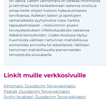
on useita. Lasten vanhempia on tärkeää informoida
ja kehottaa heitä tarkkailemaan lastensa oireita ja
antaa heille ohjeet hoitoon hakeutumisesta
tarvittaessa. Kaikkien lasten ja opettajien
samanaikaista syyhyhoitoa tulee harkita
tapauskohtaisesti – mieluimmin alueen
terveyskeskuksen infektiotaudeista vastaavaa
lääkäriä konsultoiden. Lisäksi koulussa täytyy
huomioida välillisen tartunnan mahdollisuus
esimerkiksi pinnoilta tai tekstiileistä. Välillisen
tartunnan mahdollisuutta pienennetään
tehostetulla siivouksella.
Linkit muille verkkosivuille
Kihomato, Duodecim Terveyskirjasto
Päätäit, Duodecim Terveyskirjasto
Syyhy (scabies), Duodecim Terveyskirjasto