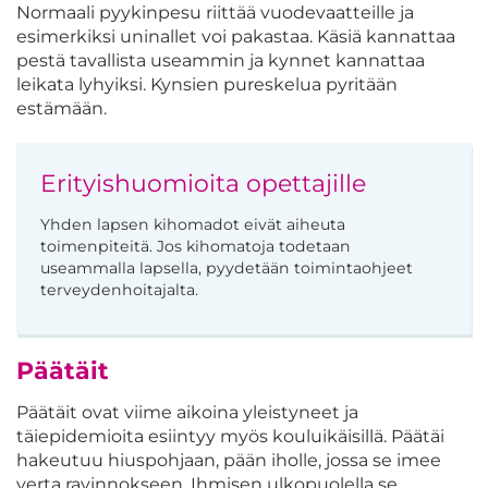
Normaali pyykinpesu riittää vuodevaatteille ja
esimerkiksi uninallet voi pakastaa. Käsiä kannattaa
pestä tavallista useammin ja kynnet kannattaa
leikata lyhyiksi. Kynsien pureskelua pyritään
estämään.
Erityishuomioita opettajille
Yhden lapsen kihomadot eivät aiheuta
toimenpiteitä. Jos kihomatoja todetaan
useammalla lapsella, pyydetään toimintaohjeet
terveydenhoitajalta.
Päätäit
Päätäit ovat viime aikoina yleistyneet ja
täiepidemioita esiintyy myös kouluikäisillä. Päätäi
hakeutuu hiuspohjaan, pään iholle, jossa se imee
verta ravinnokseen. Ihmisen ulkopuolella se