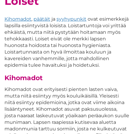
Loiset
Kihomadot
,
päätäit
ja
syyhypunkit
ovat
esimerkkejä
lapsilla
esiintyvi
st
ä loisi
sta
.
Loistartuntoja voi yrittää
ehkäistä, mutta
niitä
pystytään hoitamaan myös
tehokkaasti. Loiset eivät ole merkki
lapsen
huonosta hoidosta tai huonosta hygieniasta.
Loist
artunnasta on hyvä ilmoittaa kouluun ja
kavereiden vanhemmille
,
jotta mahdollinen
epidemia tulee havaituksi ja hoidetuksi.
Kihomadot
Kihomadot ovat erityisesti pienten lasten vaiva,
mutta niitä esiintyy myös kouluikäisillä. Yleisesti
niitä esiintyy epidemioina, jotka ovat viime aikoina
lisääntyneet. Kihomadot asuvat paksusuolessa,
josta naaraat laskeutuvat yöaikaan peräaukon suulle
munimaan. Lapsen raapiessa kutisevaa aluetta
madonmunia tarttuu sormiin, josta ne kulkeutuvat