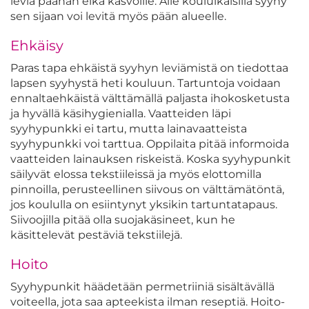
leviä päähän eikä kasvoille. Alle kouluikäisillä syyhy
sen sijaan voi levitä myös pään alueelle.
Ehkäisy
Paras tapa ehkäistä syyhyn leviämistä on tiedottaa
lapsen syyhystä heti kouluun. Tartuntoja voidaan
ennaltaehkäistä välttämällä paljasta ihokosketusta
ja hyvällä käsihygienialla. Vaatteiden läpi
syyhypunkki ei tartu, mutta lainavaatteista
syyhypunkki voi tarttua. Oppilaita pitää informoida
vaatteiden lainauksen riskeistä. Koska syyhypunkit
säilyvät elossa tekstiileissä ja myös elottomilla
pinnoilla, perusteellinen siivous on välttämätöntä,
jos koululla on esiintynyt yksikin tartuntatapaus.
Siivoojilla pitää olla suojakäsineet, kun he
käsittelevät pestäviä tekstiilejä.
Hoito
Syyhypunkit häädetään permetriiniä sisältävällä
voiteella, jota saa apteekista ilman reseptiä. Hoito-