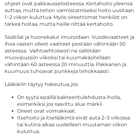
ohjeet ovat pakkausselosteessa. Kertahoito yleensä
auttaa, mutta tehon varmistamiseksi hoito uusitaan
1−2 viikon kuluttua. Myös oireettomat henkilöt on
tärkeä hoitaa, mutta heille riittää kertahoito.
Sisätilat ja huonekalut imuroidaan. Vuodevaatteet ja
ihoa vasten olleet vaatteet pestään vähintään 50
asteessa. Vaihtoehtoisesti ne säilötään
muovipussiin viikoksi tai kuumakäsitellään
vähintään 60 asteessa 20 minuuttia. Pakkanen ja
kuumuus tuhoavat punkkeja tehokkaasti.
Lääkäriin täytyy hakeutua, jos
On syytä epäillä bakteeritulehdusta iholla,
esimerkiksi jos raavittu alue märkii.
Oireet ovat voimakkaat.
Itsehoito ja itselääkintä eivät auta 2–3 viikossa
tai kutina alkaa uudelleen muutaman viikon
kuluttua.