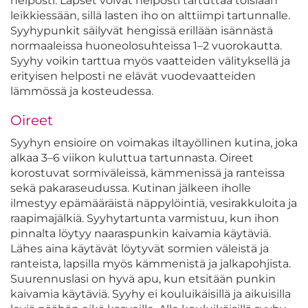
helposti. Lapset voivat helposti tartuttaa toisiaan
leikkiessään, sillä lasten iho on alttiimpi tartunnalle.
Syyhypunkit säilyvät hengissä erillään isännästä
normaaleissa huoneolosuhteissa 1–2 vuorokautta.
Syyhy voikin tarttua myös vaatteiden välityksellä ja
erityisen helposti ne elävät vuodevaatteiden
lämmössä ja kosteudessa.
Oireet
Syyhyn ensioire on voimakas iltayöllinen kutina, joka
alkaa 3–6 viikon kuluttua tartunnasta. Oireet
korostuvat sormiväleissä, kämmenissä ja ranteissa
sekä pakaraseudussa. Kutinan jälkeen iholle
ilmestyy epämääräistä näppylöintiä, vesirakkuloita ja
raapimajälkiä. Syyhytartunta varmistuu, kun ihon
pinnalta löytyy naaraspunkin kaivamia käytäviä.
Lähes aina käytävät löytyvät sormien väleistä ja
ranteista, lapsilla myös kämmenistä ja jalkapohjista.
Suurennuslasi on hyvä apu, kun etsitään punkin
kaivamia käytäviä. Syyhy ei kouluikäisillä ja aikuisilla