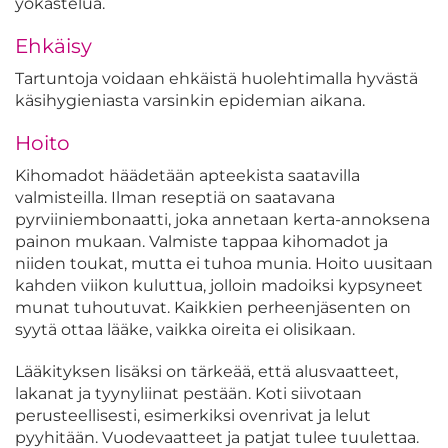
yökastelua.
Ehkäisy
Tartuntoja voidaan ehkäistä huolehtimalla hyvästä
käsihygieniasta varsinkin epidemian aikana.
Hoito
Kihomadot häädetään apteekista saatavilla
valmisteilla. Ilman reseptiä on saatavana
pyrviiniembonaatti, joka annetaan kerta-annoksena
painon mukaan. Valmiste tappaa kihomadot ja
niiden toukat, mutta ei tuhoa munia. Hoito uusitaan
kahden viikon kuluttua, jolloin madoiksi kypsyneet
munat tuhoutuvat. Kaikkien perheenjäsenten on
syytä ottaa lääke, vaikka oireita ei olisikaan.
Lääkityksen lisäksi on tärkeää, että alusvaatteet,
lakanat ja tyynyliinat pestään. Koti siivotaan
perusteellisesti, esimerkiksi ovenrivat ja lelut
pyyhitään. Vuodevaatteet ja patjat tulee tuulettaa.