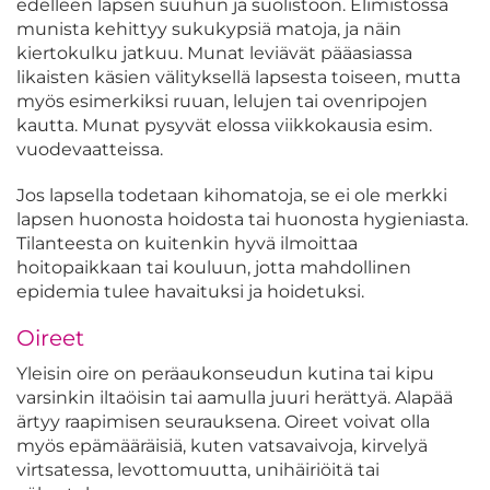
edelleen lapsen suuhun ja suolistoon. Elimistössä
munista kehittyy sukukypsiä matoja, ja näin
kiertokulku jatkuu. Munat leviävät pääasiassa
likaisten käsien välityksellä lapsesta toiseen, mutta
myös esimerkiksi ruuan, lelujen tai ovenripojen
kautta. Munat pysyvät elossa viikkokausia esim.
vuodevaatteissa.
Jos lapsella todetaan kihomatoja, se ei ole merkki
lapsen huonosta hoidosta tai huonosta hygieniasta.
Tilanteesta on kuitenkin hyvä ilmoittaa
hoitopaikkaan tai kouluun, jotta mahdollinen
epidemia tulee havaituksi ja hoidetuksi.
Oireet
Yleisin oire on peräaukonseudun kutina tai kipu
varsinkin iltaöisin tai aamulla juuri herättyä. Alapää
ärtyy raapimisen seurauksena. Oireet voivat olla
myös epämääräisiä, kuten vatsavaivoja, kirvelyä
virtsatessa, levottomuutta, unihäiriöitä tai