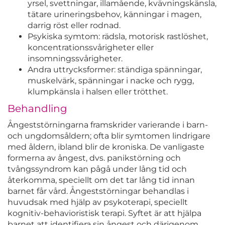
yrsel, svettningar, illamående, kvävningskänsla,
tätare urineringsbehov, känningar i magen,
darrig röst eller rodnad.
Psykiska symtom: rädsla, motorisk rastlöshet,
koncentrationssvårigheter eller
insomningssvårigheter.
Andra uttrycksformer: ständiga spänningar,
muskelvärk, spänningar i nacke och rygg,
klumpkänsla i halsen eller trötthet.
Behandling
Ångeststörningarna framskrider varierande i barn-
och ungdomsåldern; ofta blir symtomen lindrigare
med åldern, ibland blir de kroniska. De vanligaste
formerna av ångest, dvs. panikstörning och
tvångssyndrom kan pågå under lång tid och
återkomma, speciellt om det tar lång tid innan
barnet får vård. Ångeststörningar behandlas i
huvudsak med hjälp av psykoterapi, speciellt
kognitiv-behavioristisk terapi. Syftet är att hjälpa
barnet att identifiera sin ångest och därigenom