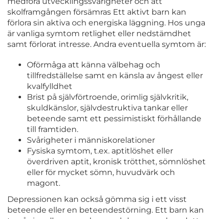
medföra utvecklingssvårigheter och att
skolframgången försämras Ett aktivt barn kan
förlora sin aktiva och energiska läggning. Hos unga
är vanliga symtom retlighet eller nedstämdhet
samt förlorat intresse. Andra eventuella symtom är:
Oförmåga att känna välbehag och
tillfredställelse samt en känsla av ångest eller
kvalfylldhet
Brist på självförtroende, orimlig självkritik,
skuldkänslor, självdestruktiva tankar eller
beteende samt ett pessimistiskt förhållande
till framtiden.
Svårigheter i människorelationer
Fysiska symtom, t.ex. aptitlöshet eller
överdriven aptit, kronisk trötthet, sömnlöshet
eller för mycket sömn, huvudvärk och
magont.
Depressionen kan också gömma sig i ett visst
beteende eller en beteendestörning. Ett barn kan