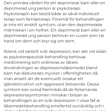
Den primära vården för ett deprimerat barn eller en
deprimerad ung person är psykoterapi.
Psykoterapin kan bestå både av såväl individuell
terapi som familjeterapi. Föremål för behandlingen
är inte ett enskilt symtom, utan den deprimerade
människan i sin helhet. Ett deprimerat barn eller en
deprimerad ung person behöver en vuxen som tar
hand om dem och bryr sig om dem.
Ibland, vid särskilt svår depression, kan det vid sidan
av psykoterapeutisk behandling behövas
medicinering som ordineras av läkare.
Användningen av depressionsläkemedel bland
barn har diskuterats mycket i offentligheten då
man ansett att de eventuellt orsakar ett
självdestruktivt och aggressivt beteende. Dessa
symtom kan också framträda då de förlamande
depressionssymtomen minskar i början av
behandlingen av en svår depression. I vissa fall är
läkemedelsbehandling emellertid oundviklig och i