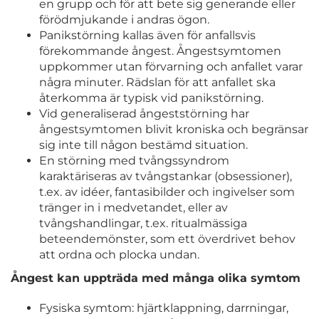
en grupp och för att bete sig generande eller
förödmjukande i andras ögon.
Panikstörning kallas även för anfallsvis
förekommande ångest. Ångestsymtomen
uppkommer utan förvarning och anfallet varar
några minuter. Rädslan för att anfallet ska
återkomma är typisk vid panikstörning.
Vid generaliserad ångeststörning har
ångestsymtomen blivit kroniska och begränsar
sig inte till någon bestämd situation.
En störning med tvångssyndrom
karaktäriseras av tvångstankar (obsessioner),
t.ex. av idéer, fantasibilder och ingivelser som
tränger in i medvetandet, eller av
tvångshandlingar, t.ex. ritualmässiga
beteendemönster, som ett överdrivet behov
att ordna och plocka undan.
Ångest kan uppträda med många olika symtom
Fysiska symtom: hjärtklappning, darrningar,