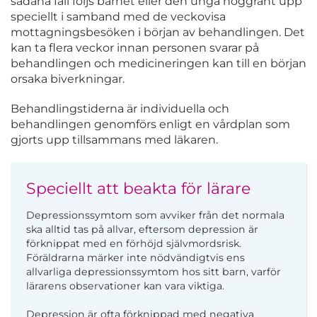
sådana fall följs barnet eller den unga noggrant upp
speciellt i samband med de veckovisa
mottagningsbesöken i början av behandlingen. Det
kan ta flera veckor innan personen svarar på
behandlingen och medicineringen kan till en början
orsaka biverkningar.
Behandlingstiderna är individuella och
behandlingen genomförs enligt en vårdplan som
gjorts upp tillsammans med läkaren.
Speciellt att beakta för lärare
Depressionssymtom som avviker från det normala
ska alltid tas på allvar, eftersom depression är
förknippat med en förhöjd självmordsrisk.
Föräldrarna märker inte nödvändigtvis ens
allvarliga depressionssymtom hos sitt barn, varför
lärarens observationer kan vara viktiga.
Depression är ofta förknippad med negativa