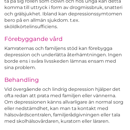
ta på sig rollen som clown och hos unga kan detta
komma till uttryck i form av drogmissbruk, snatteri
och grälsjukhet. Ibland kan depressionssymtomen
bero på en allmän sjukdom. t.ex.
sköldkörtelinsufficiens.
Förebyggande vård
Kamraternas och familjens stöd kan förebygga
depression och underlätta återhämtningen. Ingen
borde ens i svåra livsskeden lämnas ensam med
sina problem.
Behandling
Vid övergående och lindrig depression hjälper det
ofta redan att prata med familjen eller vännerna.
Om depressionen känns allvarligare än normal sorg
eller nedstämdhet, kan man ta kontakt med
hälsovårdscentralen, familjerådgivningen eller tala
med skolhälsovårdaren, kuratorn eller läraren.