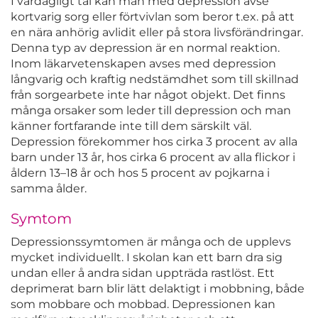
I vardagligt tal kan man med depression avse
kortvarig sorg eller förtvivlan som beror t.ex. på att
en nära anhörig avlidit eller på stora livsförändringar.
Denna typ av depression är en normal reaktion.
Inom läkarvetenskapen avses med depression
långvarig och kraftig nedstämdhet som till skillnad
från sorgearbete inte har något objekt. Det finns
många orsaker som leder till depression och man
känner fortfarande inte till dem särskilt väl.
Depression förekommer hos cirka 3 procent av alla
barn under 13 år, hos cirka 6 procent av alla flickor i
åldern 13–18 år och hos 5 procent av pojkarna i
samma ålder.
Symtom
Depressionssymtomen är många och de upplevs
mycket individuellt. I skolan kan ett barn dra sig
undan eller å andra sidan uppträda rastlöst. Ett
deprimerat barn blir lätt delaktigt i mobbning, både
som mobbare och mobbad. Depressionen kan