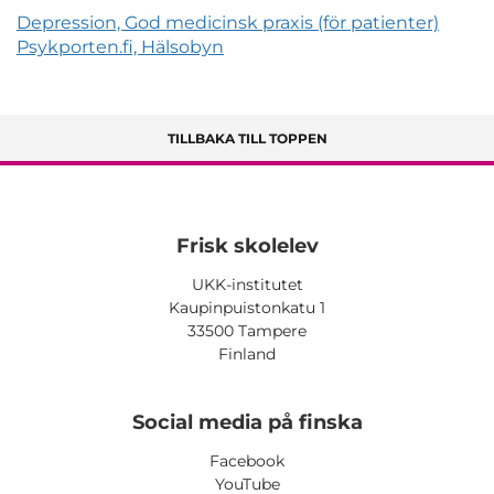
Depression, God medicinsk praxis (för patienter)
Psykporten.fi, Hälsobyn
TILLBAKA TILL TOPPEN
Frisk skolelev
UKK-institutet
Kaupinpuistonkatu 1
33500 Tampere
Finland
Social media på finska
Facebook
YouTube