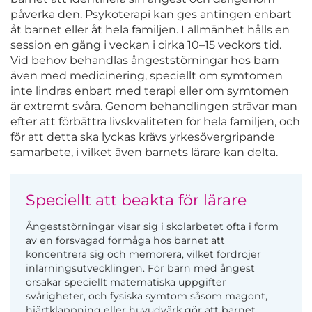
påverka den. Psykoterapi kan ges antingen enbart
åt barnet eller åt hela familjen. I allmänhet hålls en
session en gång i veckan i cirka 10–15 veckors tid.
Vid behov behandlas ångeststörningar hos barn
även med medicinering, speciellt om symtomen
inte lindras enbart med terapi eller om symtomen
är extremt svåra. Genom behandlingen strävar man
efter att förbättra livskvaliteten för hela familjen, och
för att detta ska lyckas krävs yrkesövergripande
samarbete, i vilket även barnets lärare kan delta.
Speciellt att beakta för lärare
Ångeststörningar visar sig i skolarbetet ofta i form
av en försvagad förmåga hos barnet att
koncentrera sig och memorera, vilket fördröjer
inlärningsutvecklingen. För barn med ångest
orsakar speciellt matematiska uppgifter
svårigheter, och fysiska symtom såsom magont,
hjärtklappning eller huvudvärk gör att barnet