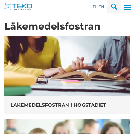
Skip
To
FI
EN
to
na
content
Läkemedelsfostran
LÄKEMEDELSFOSTRAN I HÖGSTADIET