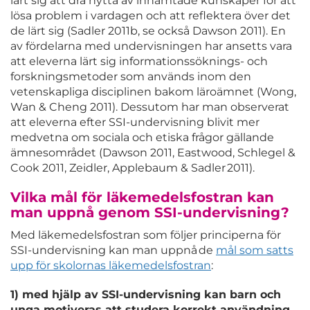
lärt sig att dra nytta av inhämtade kunskaper för att
lösa problem i vardagen och att reflektera över det
de lärt sig (Sadler 2011b, se också Dawson 2011). En
av fördelarna med undervisningen har ansetts vara
att eleverna lärt sig informationssöknings- och
forskningsmetoder som används inom den
vetenskapliga disciplinen bakom läroämnet (Wong,
Wan & Cheng 2011). Dessutom har man observerat
att eleverna efter SSI-undervisning blivit mer
medvetna om sociala och etiska frågor gällande
ämnesområdet (Dawson 2011, Eastwood, Schlegel &
Cook 2011, Zeidler, Applebaum & Sadler 2011).
Vilka mål för läkemedelsfostran kan
man uppnå genom SSI-undervisning?
Med läkemedelsfostran som följer principerna för
SSI-undervisning kan man uppnå de
mål som satts
upp för skolornas läkemedelsfostran
:
1) med hjälp av SSI-undervisning kan barn och
unga motiveras att studera korrekt användning