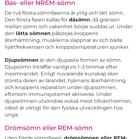
Bas- eller NREM-sömn
De två första sömnfaserna är ytlig och lätt sömn.
Den första fasen kallas för
dåsömn
, då gränsen
mellan sömn och vakenhet börjar suddas ut. Under
den
lätta sömnen
påbörjas kroppens
återhämtning, musklerna slappnar av och både
hjärtfrekvensen och kroppstemperaturen sjunker.
Djupsömnen
är den djupaste formen av sömn.
Djupsömn inträffar vanligtvis 1–3 timmar efter
insomnandet. Enligt nuvarande kunskap sker
största delen av lärandet, hjärnans återhämtning
och kroppens reparation under djupsömnen,
eftersom immunsystemet aktiveras. Under
djupsömnen utsöndras också mest tillväxthormon,
vilket är viktigt för den fysiska utvecklingen hos
unga.
Drömsömn eller REM-sömn
I den fjärde sömnfasen,
drömsömnen eller REM-