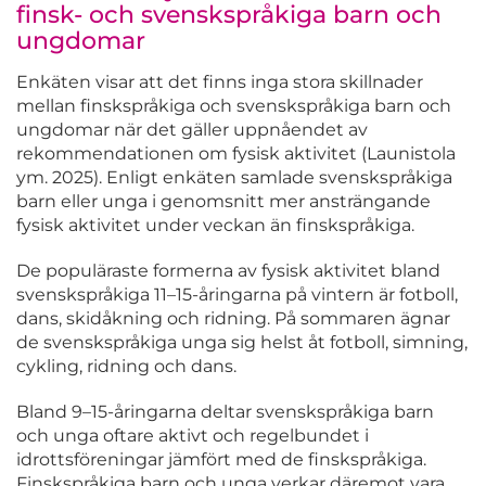
finsk- och svenskspråkiga barn och
ungdomar
Enkäten visar att det finns inga stora skillnader
mellan finskspråkiga och svenskspråkiga barn och
ungdomar när det gäller uppnåendet av
rekommendationen om fysisk aktivitet (Launistola
ym. 2025). Enligt enkäten samlade svenskspråkiga
barn eller unga i genomsnitt mer ansträngande
fysisk aktivitet under veckan än finskspråkiga.
De populäraste formerna av fysisk aktivitet bland
svenskspråkiga 11–15-åringarna på vintern är fotboll,
dans, skidåkning och ridning. På sommaren ägnar
de svenskspråkiga unga sig helst åt fotboll, simning,
cykling, ridning och dans.
Bland 9–15-åringarna deltar svenskspråkiga barn
och unga oftare aktivt och regelbundet i
idrottsföreningar jämfört med de finskspråkiga.
Finskspråkiga barn och unga verkar däremot vara