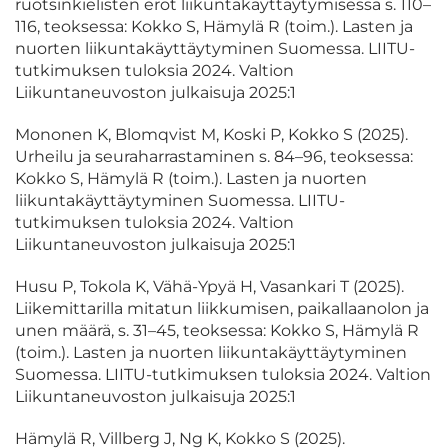
ruotsinkielisten erot liikuntakäyttäytymisessä s. 110–
116, teoksessa: Kokko S, Hämylä R (toim.). Lasten ja
nuorten liikuntakäyttäytyminen Suomessa. LIITU-
tutkimuksen tuloksia 2024. Valtion
Liikuntaneuvoston julkaisuja 2025:1
Mononen K, Blomqvist M, Koski P, Kokko S (2025).
Urheilu ja seuraharrastaminen s. 84–96, teoksessa:
Kokko S, Hämylä R (toim.). Lasten ja nuorten
liikuntakäyttäytyminen Suomessa. LIITU-
tutkimuksen tuloksia 2024. Valtion
Liikuntaneuvoston julkaisuja 2025:1
Husu P, Tokola K, Vähä-Ypyä H, Vasankari T (2025).
Liikemittarilla mitatun liikkumisen, paikallaanolon ja
unen määrä, s. 31–45, teoksessa: Kokko S, Hämylä R
(toim.). Lasten ja nuorten liikuntakäyttäytyminen
Suomessa. LIITU-tutkimuksen tuloksia 2024. Valtion
Liikuntaneuvoston julkaisuja 2025:1
Hämylä R, Villberg J, Ng K, Kokko S (2025).