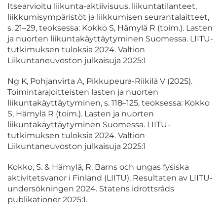
Itsearvioitu liikunta-aktiivisuus, liikuntatilanteet,
liikkumisympäristöt ja liikkumisen seurantalaitteet,
s. 21–29, teoksessa: Kokko S, Hämylä R (toim.). Lasten
ja nuorten liikuntakäyttäytyminen Suomessa. LIITU-
tutkimuksen tuloksia 2024. Valtion
Liikuntaneuvoston julkaisuja 2025:1
Ng K, Pohjanvirta A, Pikkupeura-Riikilä V (2025).
Toimintarajoitteisten lasten ja nuorten
liikuntakäyttäytyminen, s. 118–125, teoksessa: Kokko
S, Hämylä R (toim.). Lasten ja nuorten
liikuntakäyttäytyminen Suomessa. LIITU-
tutkimuksen tuloksia 2024. Valtion
Liikuntaneuvoston julkaisuja 2025:1
Kokko, S. & Hämylä, R. Barns och ungas fysiska
aktivitetsvanor i Finland (LIITU). Resultaten av LIITU-
undersökningen 2024. Statens idrottsråds
publikationer 2025:1.