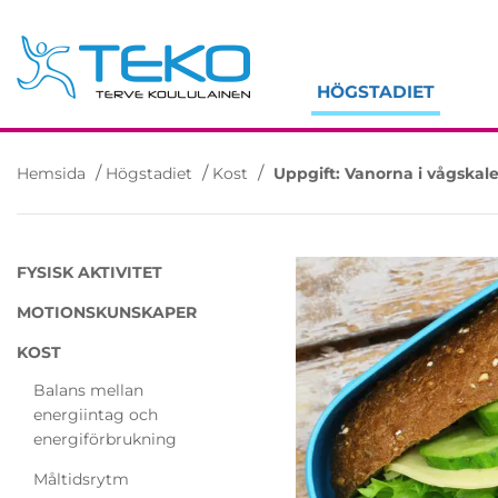
Skip
to
content
HÖGSTADIET
/
/
/
Hemsida
Högstadiet
Kost
Uppgift: Vanorna i vågskal
FYSISK AKTIVITET
MOTIONSKUNSKAPER
KOST
Balans mellan
energiintag och
energiförbrukning
Måltidsrytm