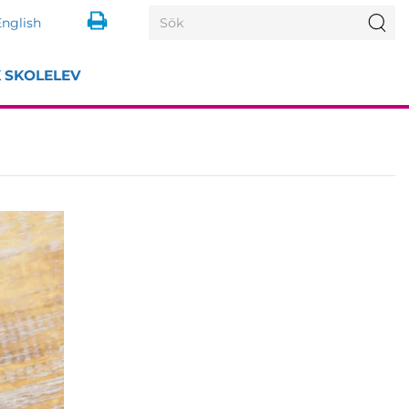
Search
Sö
English
for:
K SKOLELEV