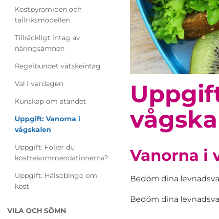
Kostpyramiden och
tallriksmodellen
Tillräckligt intag av
näringsämnen
Regelbundet vätskeintag
Val i vardagen
Uppgift
Kunskap om ätandet
vågska
Uppgift: Vanorna i
vågskalen
Uppgift: Följer du
Vanorna i 
kostrekommendationerna?
Uppgift: Hälsobingo om
Bedöm dina levnadsvanor
kost
Bedöm dina levnadsvan
VILA OCH SÖMN