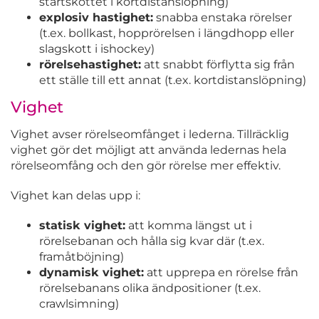
startskottet i kortdistanslöpning)
explosiv hastighet:
snabba enstaka rörelser
(t.ex. bollkast, hopprörelsen i längdhopp eller
slagskott i ishockey)
rörelsehastighet:
att snabbt förflytta sig från
ett ställe till ett annat (t.ex. kortdistanslöpning)
Vighet
Vighet avser rörelseomfånget i lederna. Tillräcklig
vighet gör det möjligt att använda ledernas hela
rörelseomfång och den gör rörelse mer effektiv.
Vighet kan delas upp i:
statisk vighet:
att komma längst ut i
rörelsebanan och hålla sig kvar där (t.ex.
framåtböjning)
dynamisk vighet:
att upprepa en rörelse från
rörelsebanans olika ändpositioner (t.ex.
crawlsimning)