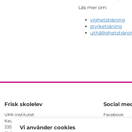
Läs mer om:
vighetsträning
styrketräning
uthållighetsträni
Frisk skolelev
Social med
UKK-institutet
Facebook
Kaupinpuistonkatu 1
YouTube
33500 Tampere
SlideShare
Vi använder cookies