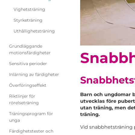
Vighetsträning
Styrketräning
Uthållighetsträning
Grundläggande
Snabbh
motionsfärdigheter
Sensitiva perioder
Inlärning av färdigheter
Snabbhets
Överföringseffekt
Barn och ungdomar bö
Riktlinjer för
utvecklas före puber
rörelseträning
utan träning, men det
Träningsprogram för
träning.
unga
Vid snabbhetsträning p
Färdighetstester och