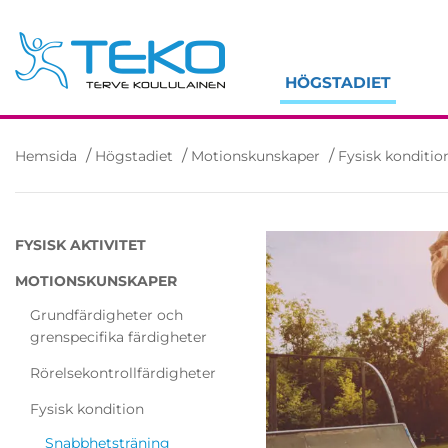
Skip
to
content
HÖGSTADIET
/
/
/
Hemsida
Högstadiet
Motionskunskaper
Fysisk konditio
FYSISK AKTIVITET
MOTIONSKUNSKAPER
Grundfärdigheter och
grenspecifika färdigheter
Rörelsekontrollfärdigheter
Fysisk kondition
Snabbhetsträning