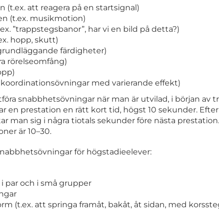
(t.ex. att reagera på en startsignal)
n (t.ex. musikmotion)
.ex. ”trappstegsbanor”, har vi en bild på detta?)
ex. hopp, skutt)
. grundläggande färdigheter)
tora rörelseomfång)
hopp)
. koordinationsövningar med varierande effekt)
utföra snabbhetsövningar när man är utvilad, i början av t
r en prestation en rätt kort tid, högst 10 sekunder. Efter
r man sig i några tiotals sekunder före nästa prestation
oner är 10–30.
nabbhetsövningar för högstadieelever:
i par och i små grupper
ingar
rm (t.ex. att springa framåt, bakåt, åt sidan, med korsst