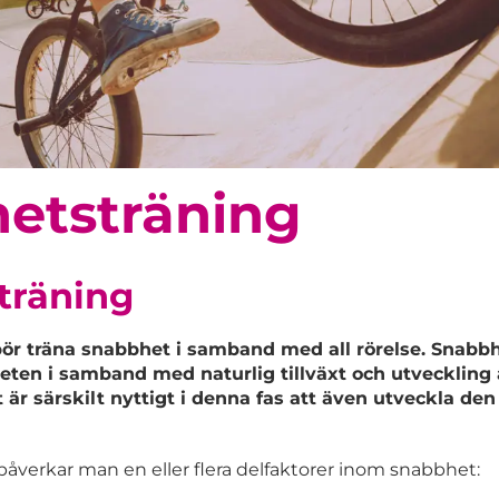
etsträning
träning
r träna snabbhet i samband med all rörelse. Snabb
teten i samband med naturlig tillväxt och utveckling
 är särskilt nyttigt i denna fas att även utveckla d
åverkar man en eller flera delfaktorer inom snabbhet: