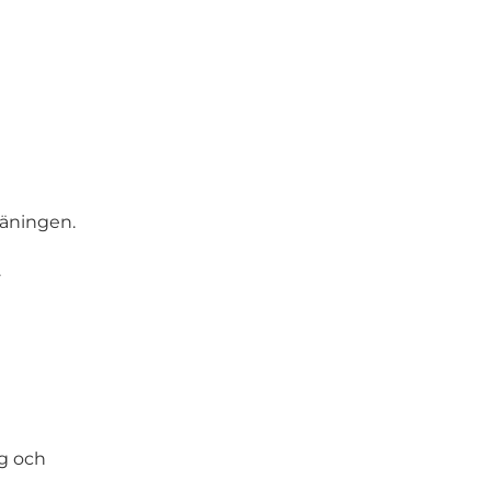
räningen.
.
eg och