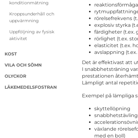
konditionmätning
reaktionsförmågan 
rytmuppfattninge
Kroppsunderhåll och
rörelsefrekvens (t
uppvärmning
explosiv styrka (t.
färdigheter (t.ex
Uppföljning av fysisk
rörlighet (t.ex. s
aktivitet
elasticitet (t.ex. 
avslappning (t.ex
KOST
Det är effektivast att 
VILA OCH SÖMN
I snabbhetsträning vara
prestationen återhämta
OLYCKOR
Lämpligt antal repetiti
LÄKEMEDELSFOSTRAN
Exempel på lämpliga s
skyttellöpning
snabbhetstävling 
accelerationsövn
växlande rörelsefo
med en boll)