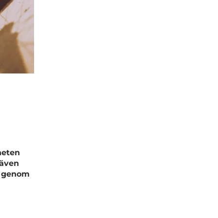
heten
 även
en genom