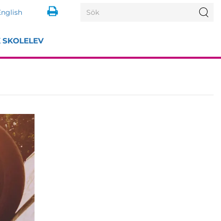
Search
Sö
English
for:
K SKOLELEV