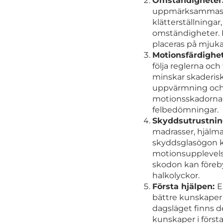
Omständigheter
uppmärksammas, e
klätterställninga
omständigheter. Ex
placeras på mjuka
Motionsfärdighe
följa reglerna oc
minskar skaderisk
uppvärmning och at
motionsskadorna b
felbedömningar.
Skyddsutrustni
madrasser, hjälm
skyddsglasögon ka
motionsupplevels
skodon kan föreby
halkolyckor.
Första hjälpen:
E
bättre kunskaper i
dagsläget finns d
kunskaper i första