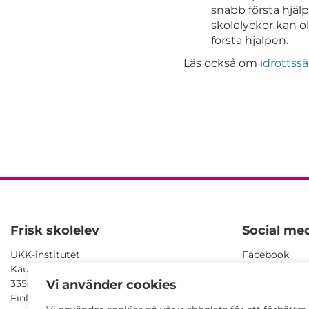
snabb första hjälpe
skololyckor kan o
första hjälpen.
Läs också om
idrottssä
Frisk skolelev
Social med
UKK-institutet
Facebook
Kaupinpuistonkatu 1
YouTube
33500 Tampere
SlideShare
Vi använder cookies
Finland