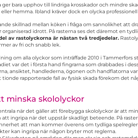
a ger bara upphov till lindriga krosskador och mindre sk
 eller hemma. Ibland kräver dock en olycka professionell
nde skillnad mellan köken i fråga om sannolikhet att dr
r organiserad idrott. På rasterna ses det däremot en tydl
el av rastolyckorna är nästan två tredjedelar.
Rastol
former av fri och snabb lek.
dning om alla olyckor som inträffade 2010 i Tammerfors s
diet var det i första hand fingrarna som drabbades i des
erna, ansiktet, handlederna, ögonen och handflatorna var
rt tionde rapporterade fall av fysisk skada förekom det n
t minska skololyckor
ntrala när det gäller att förebygga skololyckor är att mi
h att ingripa när det uppstår skadligt beteende. På raste
synnerhet att man kommer överens om tydliga spelregle
kter kan ingripa när någon bryter mot reglerna.