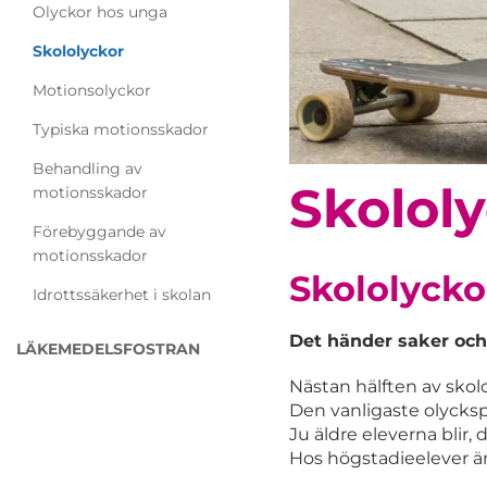
Olyckor hos unga
Skololyckor
Motionsolyckor
Typiska motionsskador
Behandling av
Skolol
motionsskador
Förebyggande av
motionsskador
Skololycko
Idrottssäkerhet i skolan
Det händer saker och 
LÄKEMEDELSFOSTRAN
Nästan hälften av skolo
Den vanligaste olycksp
Ju äldre eleverna blir, 
Hos högstadieelever är