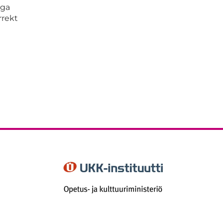
iga
rrekt