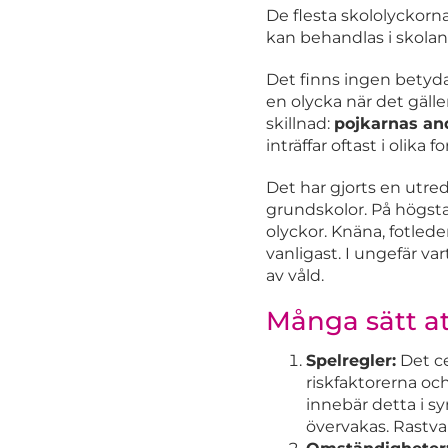
De flesta skololyckorn
kan behandlas i skolan
Det finns ingen betyda
en olycka när det gälle
skillnad:
pojkarnas and
inträffar oftast i olika 
Det har gjorts en utre
grundskolor. På högsta
olyckor. Knäna, fotled
vanligast. I ungefär va
av våld.
Många sätt at
Spelregler:
Det ce
riskfaktorerna oc
innebär detta i 
övervakas. Rastva