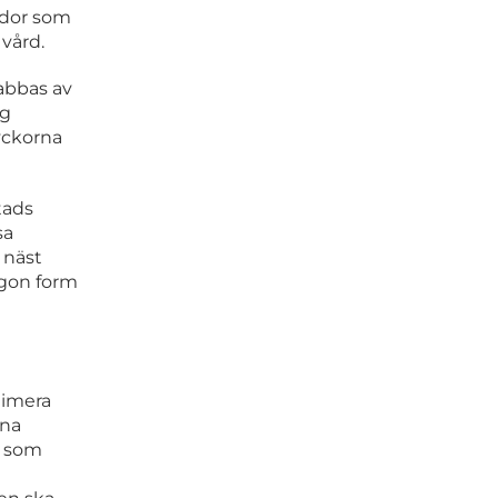
ador som
 vård.
abbas av
ig
yckorna
tads
sa
 näst
ågon form
nimera
rna
r som