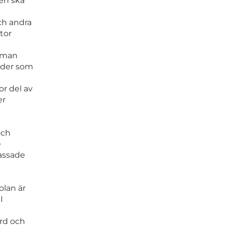
en ska
ch andra
tor
e man
ärder som
or del av
er
och
e
assade
olan är
I
örd och