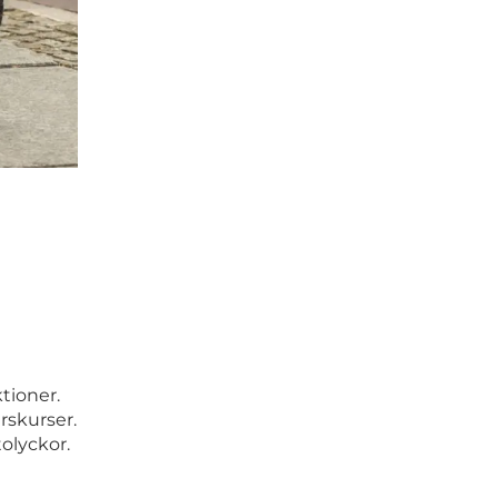
ktioner.
rskurser.
tolyckor.