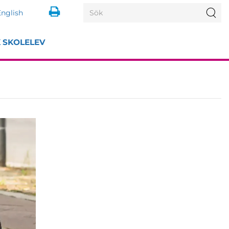
Search
Sö
English
for:
K SKOLELEV