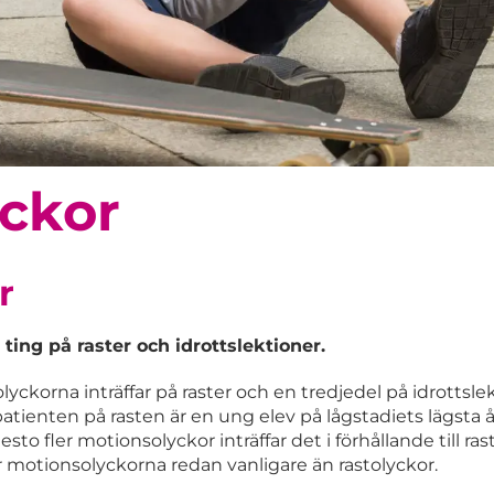
yckor
r
ting på raster och idrottslektioner.
lyckorna inträffar på raster och en tredjedel på idrottsle
atienten på rasten är en ung elev på lågstadiets lägsta å
desto fler motionsolyckor inträffar det i förhållande till ras
 motionsolyckorna redan vanligare än rastolyckor.