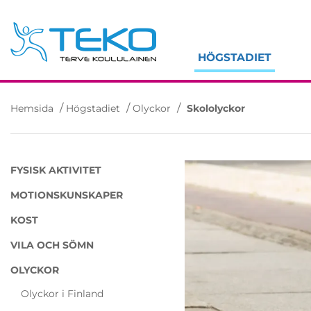
Skip
to
content
HÖGSTADIET
/
/
/
Hemsida
Högstadiet
Olyckor
Skololyckor
FYSISK AKTIVITET
MOTIONSKUNSKAPER
KOST
VILA OCH SÖMN
OLYCKOR
Olyckor i Finland