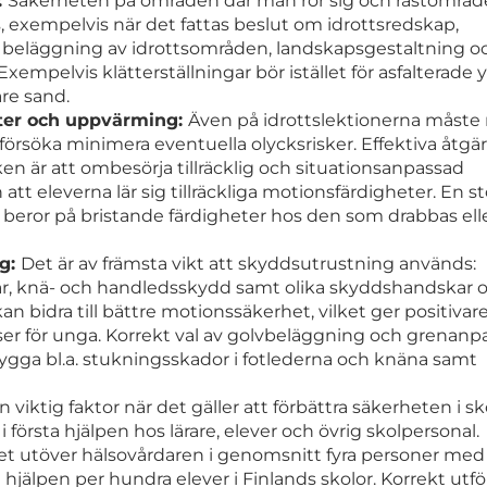
:
Säkerheten på områden där man rör sig och rastområd
xempelvis när det fattas beslut om idrottsredskap,
r, beläggning av idrottsområden, landskapsgestaltning o
empelvis klätterställningar bör istället för asfalterade y
re sand.
ter och uppvärming:
Även på idrottslektionerna måst
h försöka minimera eventuella olycksrisker. Effektiva åtg
en är att ombesörja tillräcklig och situationsanpassad
t eleverna lär sig tillräckliga motionsfärdigheter. En st
eror på bristande färdigheter hos den som drabbas ell
ng:
Det är av främsta vikt att skyddsutrustning används:
ar, knä- och handledsskydd samt olika skyddshandskar 
n bidra till bättre motionssäkerhet, vilket ger positivar
er för unga. Korrekt val av golvbeläggning och grenanp
gga bl.a. stukningsskador i fotlederna och knäna samt
n viktig faktor när det gäller att förbättra säkerheten i sk
 första hjälpen hos lärare, elever och övrig skolpersonal. 
et utöver hälsovårdaren i genomsnitt fyra personer med
 hjälpen per hundra elever i Finlands skolor. Korrekt utf