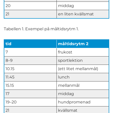
20
middag
21
en liten kvällsmat
Tabellen 1. Exempel på måltidsrytm 1.
tid
måltidsrytm 2
7
frukost
8–9
sportlektion
10.15
(ett litet mellanmål)
11.45
lunch
15.15
mellanmål
17
middag
19–20
hundpromenad
21
kvällsmat