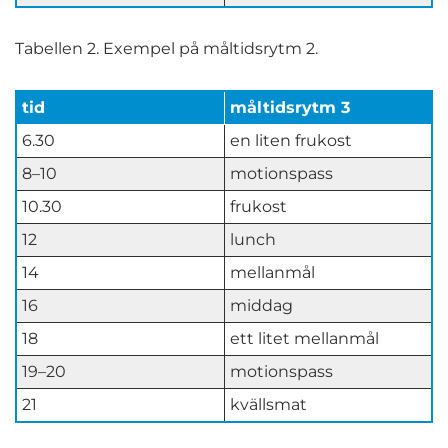
Tabellen 2. Exempel på måltidsrytm 2.
tid
måltidsrytm 3
6.30
en liten frukost
8–10
motionspass
10.30
frukost
12
lunch
14
mellanmål
16
middag
18
ett litet mellanmål
19–20
motionspass
21
kvällsmat