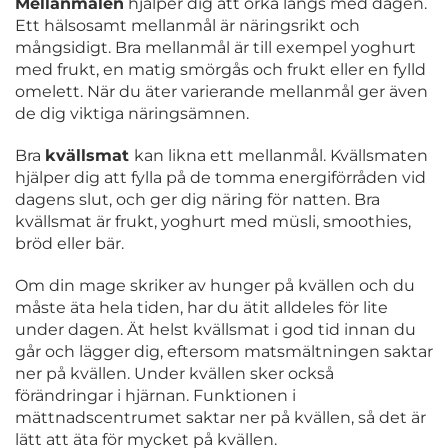
Mellanmålen
hjälper dig att orka längs med dagen.
Ett hälsosamt mellanmål är näringsrikt och
mångsidigt. Bra mellanmål är till exempel yoghurt
med frukt, en matig smörgås och frukt eller en fylld
omelett. När du äter varierande mellanmål ger även
de dig viktiga näringsämnen.
Bra
kvällsmat
kan likna ett mellanmål. Kvällsmaten
hjälper dig att fylla på de tomma energiförråden vid
dagens slut, och ger dig näring för natten. Bra
kvällsmat är frukt, yoghurt med müsli, smoothies,
bröd eller bär.
Om din mage skriker av hunger på kvällen och du
måste äta hela tiden, har du ätit alldeles för lite
under dagen. Ät helst kvällsmat i god tid innan du
går och lägger dig, eftersom matsmältningen saktar
ner på kvällen. Under kvällen sker också
förändringar i hjärnan. Funktionen i
mättnadscentrumet saktar ner på kvällen, så det är
lätt att äta för mycket på kvällen.