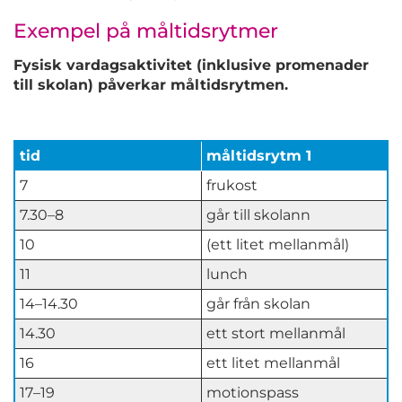
Exempel på måltidsrytmer
Fysisk vardagsaktivitet (inklusive promenader
till skolan) påverkar måltidsrytmen.
tid
måltidsrytm 1
7
frukost
7.30–8
går till skolann
10
(ett litet mellanmål)
11
lunch
14–14.30
går från skolan
14.30
ett stort mellanmål
16
ett litet mellanmål
17–19
motionspass