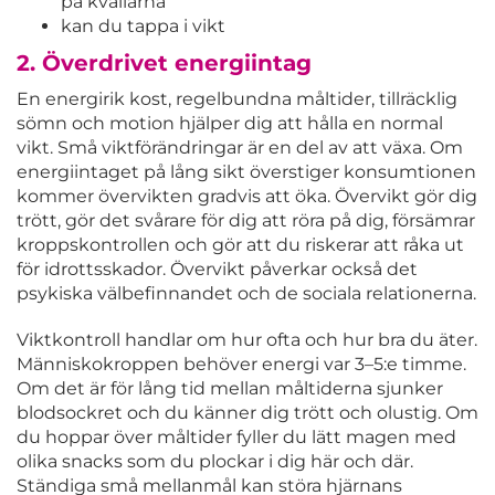
på kvällarna
kan du tappa i vikt
2. Överdrivet energiintag
En energirik kost, regelbundna måltider, tillräcklig
sömn och motion hjälper dig att hålla en normal
vikt. Små viktförändringar är en del av att växa. Om
energiintaget på lång sikt överstiger konsumtionen
kommer övervikten gradvis att öka. Övervikt gör dig
trött, gör det svårare för dig att röra på dig, försämrar
kroppskontrollen och gör att du riskerar att råka ut
för idrottsskador. Övervikt påverkar också det
psykiska välbefinnandet och de sociala relationerna.
Viktkontroll handlar om hur ofta och hur bra du äter.
Människokroppen behöver energi var 3–5:e timme.
Om det är för lång tid mellan måltiderna sjunker
blodsockret och du känner dig trött och olustig. Om
du hoppar över måltider fyller du lätt magen med
olika snacks som du plockar i dig här och där.
Ständiga små mellanmål kan störa hjärnans