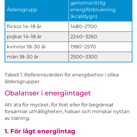
genomsnittlig
Åldersgrupp
energiförbrukning
(kcal/dygn)
flickor 14–18 år
1480−2700
pojkar 14–18 år
2240−3260
kvinnor 18–30 år
1980−2570
män 18–30 år
2500−3300
Tabell 1. Referensvärden för energibehov i olika
åldersgrupper.
Obalanser i energiintaget
Att äta för mycket, för litet eller för begränsat
försämrar uthålligheten, hälsan och minskar nyttan
av träning.
1. För lågt energiintag