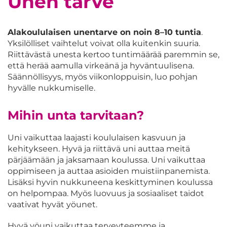
Unen tarve
Alakoululaisen unentarve on noin 8–10 tuntia
.
Yksilölliset vaihtelut voivat olla kuitenkin suuria.
Riittävästä unesta kertoo tuntimäärää paremmin se,
että herää aamulla virkeänä ja hyväntuulisena.
Säännöllisyys, myös viikonloppuisin, luo pohjan
hyvälle nukkumiselle.
Mihin unta tarvitaan?
Uni vaikuttaa laajasti koululaisen kasvuun ja
kehitykseen. Hyvä ja riittävä uni auttaa meitä
pärjäämään ja jaksamaan koulussa. Uni vaikuttaa
oppimiseen ja auttaa asioiden muistiinpanemista.
Lisäksi hyvin nukkuneena keskittyminen koulussa
on helpompaa. Myös luovuus ja sosiaaliset taidot
vaativat hyvät yöunet.
Hyvä yöuni vaikuttaa terveyteemme ja