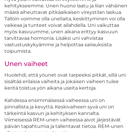
kehitykseemme. Unen huono laatu ja liian vähäinen
määrä aiheuttavat pitkäaikaisen vireystilan laskua.
Tällöin voimme olla uneliaita, keskittyminen voi olla
vaikeaa ja tunteet voivat ailahdella. Uni vaikuttaa
myös kasvuumme, unen aikana erittyy kasvuun
tarvittavaa hormonia. Lisäksi uni vahvistaa
vastustuskykyämme ja helpottaa sairauksista
toipumista.
Unen vaiheet
Huolehdi, että yöunet ovat tarpeeksi pitkät, sillä uni
sisältää erilaisia vaiheita ja jokaisen vaiheen tulee
keritä toistua yön aikana useita kertoja.
Kahdessa ensimmäisessä vaiheessa uni on
pinnallista ja kevyttä. Keskivaiheen syvä uni on
tärkeintä kasvun ja kehityksen kannalta.
Viimeisessä REM-unen vaiheessa aivot järjestävät
päivän tapahtumia ja tallentavat tietoa. REM-unen