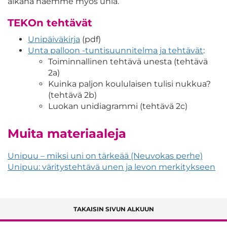
aikana näemme myös unia.
TEKOn tehtävät
Unipäiväkirja
(pdf)
Unta palloon -tuntisuunnitelma ja tehtävät
:
Toiminnallinen tehtävä unesta (tehtävä
2a)
Kuinka paljon koululaisen tulisi nukkua?
(tehtävä 2b)
Luokan unidiagrammi (tehtävä 2c)
Muita materiaaleja
Unipuu – miksi uni on tärkeää (Neuvokas perhe)
Unipuu: väritystehtävä unen ja levon merkitykseen
TAKAISIN SIVUN ALKUUN