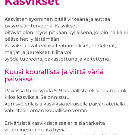
Kasvikset
Kasvisten syöminen pitää virkeänä ja auttaa
pysymään terveenä. Kasvikset
pitävät olon myös pitkään kylläisenä, jolloin nälkä ei
pääse heti yllättämään.
Kasviksia ovat erilaiset vihannekset, hedelmät,
marjat ja juurekset. Niitä voi
syödä tuoreena, pakastettuna ja keitettynä.
Kuusi kourallista ja viittä väriä
päivässä
Päivässä tulisi syödä 5–9 kourallista eli ainakin puoli
kiloa kasviksia. Se onnistuu,
kun syö erilaisia kasviksia jokaisella päivän aterialla
vähintään oman kourallisen verran.
Erivärisistä kasviksista saa erilaisia tärkeitä
vitamiineja ja muita hyviä