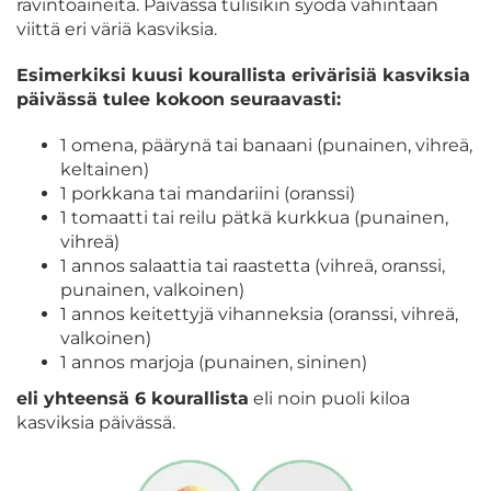
ravintoaineita. Päivässä tulisikin syödä vähintään
viittä eri väriä kasviksia.
Esimerkiksi kuusi kourallista erivärisiä kasviksia
päivässä tulee kokoon seuraavasti:
1 omena, päärynä tai banaani (punainen, vihreä,
keltainen)
1 porkkana tai mandariini (oranssi)
1 tomaatti tai reilu pätkä kurkkua (punainen,
vihreä)
1 annos salaattia tai raastetta (vihreä, oranssi,
punainen, valkoinen)
1 annos keitettyjä vihanneksia (oranssi, vihreä,
valkoinen)
1 annos marjoja (punainen, sininen)
eli
yhteensä 6 kourallista
eli noin puoli kiloa
kasviksia päivässä.