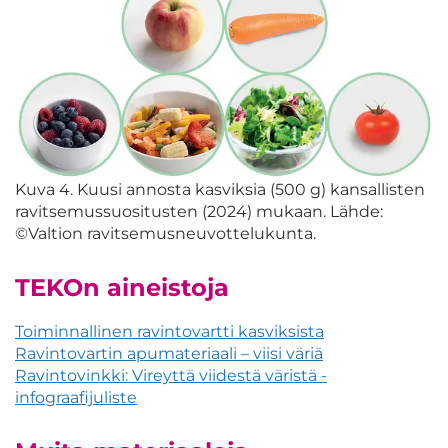
Kuva 4. Kuusi annosta kasviksia (500 g) kansallisten
ravitsemussuositusten (2024) mukaan. Lähde:
©Valtion ravitsemusneuvottelukunta.
TEKOn aineistoja
Toiminnallinen ravintovartti kasviksista
Ravintovartin apumateriaali – viisi väriä
Ravintovinkki: Vireyttä viidestä väristä -
infograafijuliste