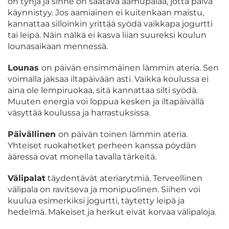
on tyhjä ja sinne on saatava aamupalaa, jotta päivä
käynnistyy. Jos aamiainen ei kuitenkaan maistu,
kannattaa silloinkin yrittää syödä vaikkapa jogurtti
tai leipä. Näin nälkä ei kasva liian suureksi koulun
lounasaikaan mennessä.
Lounas
on päivän ensimmäinen lämmin ateria. Sen
voimalla jaksaa iltapäivään asti. Vaikka koulussa ei
aina ole lempiruokaa, sitä kannattaa silti syödä.
Muuten energia voi loppua kesken ja iltapäivällä
väsyttää koulussa ja harrastuksissa.
Päivällinen
on päivän toinen lämmin ateria.
Yhteiset ruokahetket perheen kanssa pöydän
ääressä ovat monella tavalla tärkeitä.
Välipalat
täydentävät ateriarytmiä. Terveellinen
välipala on ravitseva ja monipuolinen. Siihen voi
kuulua esimerkiksi jogurtti, täytetty leipä ja
hedelmä. Makeiset ja herkut eivät korvaa välipaloja.