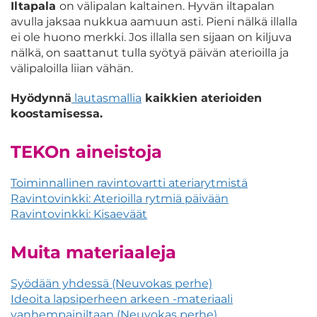
Iltapala
on välipalan kaltainen. Hyvän iltapalan
avulla jaksaa nukkua aamuun asti. Pieni nälkä illalla
ei ole huono merkki. Jos illalla sen sijaan on kiljuva
nälkä, on saattanut tulla syötyä päivän aterioilla ja
välipaloilla liian vähän.
Hyödynnä
lautasmallia
kaikkien aterioiden
koostamisessa.
TEKOn aineistoja
Toiminnallinen ravintovartti ateriarytmistä
Ravintovinkki: Aterioilla rytmiä päivään
Ravintovinkki: Kisaeväät
Muita materiaaleja
Syödään yhdessä (Neuvokas perhe)
Ideoita lapsiperheen arkeen -materiaali
vanhempainiltaan (Neuvokas perhe)