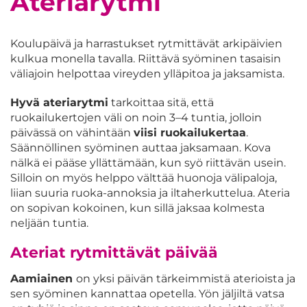
Ateriarytmi
Koulupäivä ja harrastukset rytmittävät arkipäivien
kulkua monella tavalla. Riittävä syöminen tasaisin
väliajoin helpottaa vireyden ylläpitoa ja jaksamista.
Hyvä ateriarytmi
tarkoittaa sitä, että
ruokailukertojen väli on noin 3–4 tuntia, jolloin
päivässä on vähintään
viisi ruokailukertaa
.
Säännöllinen syöminen auttaa jaksamaan. Kova
nälkä ei pääse yllättämään, kun syö riittävän usein.
Silloin on myös helppo välttää huonoja välipaloja,
liian suuria ruoka-annoksia ja iltaherkuttelua. Ateria
on sopivan kokoinen, kun sillä jaksaa kolmesta
neljään tuntia.
Ateriat rytmittävät päivää
Aamiainen
on yksi päivän tärkeimmistä aterioista ja
sen syöminen kannattaa opetella. Yön jäljiltä vatsa